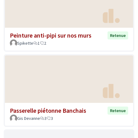
Peinture anti-pipi sur nos murs
Retenue
Spikette
1
2
Passerelle piétonne Banchais
Retenue
Gis Devanne
3
3