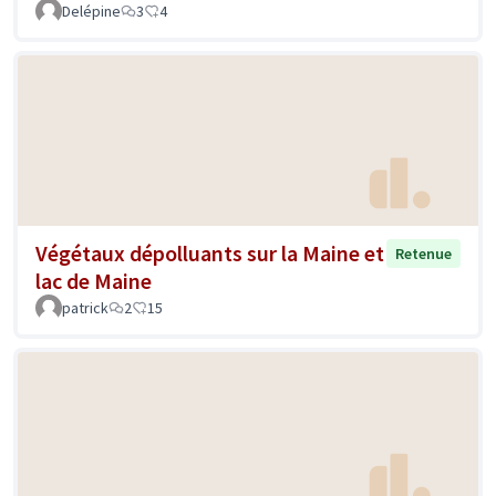
Delépine
3
4
Végétaux dépolluants sur la Maine et
Retenue
lac de Maine
patrick
2
15