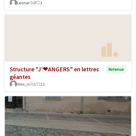
Leonar
0
2
Structure "J'❤ANGERS" en lettres
Retenue
géantes
Alex_is
1
12