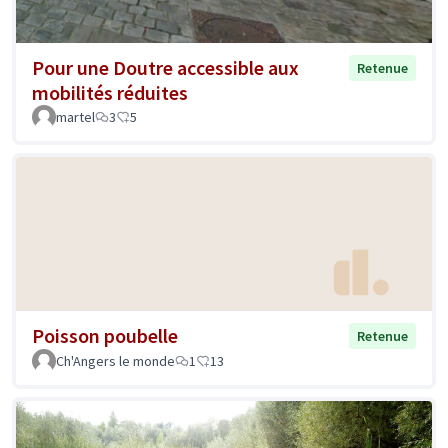
Pour une Doutre accessible aux
Retenue
mobilités réduites
martel
3
5
Poisson poubelle
Retenue
Ch'Angers le monde
1
13