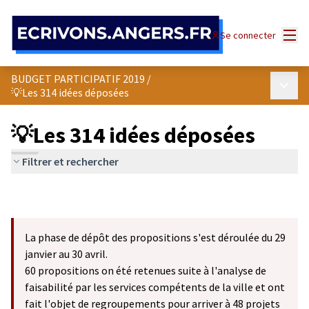
Panneau de gestion des cookies
Menu
Se connecter
BUDGET PARTICIPATIF 2019
/
Menu p
💡Les 314 idées déposées
💡Les 314 idées déposées
Filtrer et rechercher
La phase de dépôt des propositions s'est déroulée du 29
janvier au 30 avril.
60 propositions on été retenues suite à l'analyse de
faisabilité par les services compétents de la ville et ont
fait l'objet de regroupements pour arriver à 48 projets