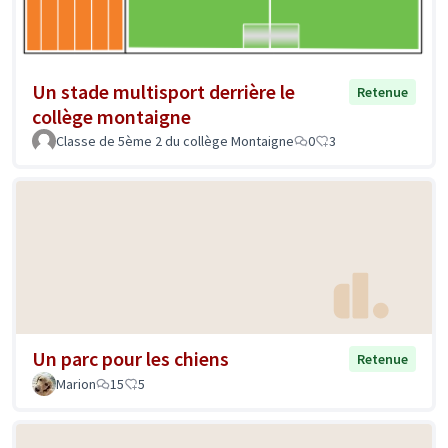
Un stade multisport derrière le
Retenue
collège montaigne
Classe de 5ème 2 du collège Montaigne
0
3
Un parc pour les chiens
Retenue
Marion
15
5