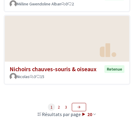
Méline Gwendoline Alban
0
2
Nichoirs chauves-souris & oiseaux
Retenue
Nicolas
3
15
1
2
3
Résultats par page :
20