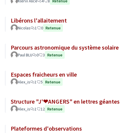
Klervi Alice
4
8
Retenue
Libérons l'allaitement
Nicolas
1
0
Retenue
Parcours astronomique du système solaire
Paul BLU
0
3
Retenue
Espaces fraicheurs en ville
Alex_is
1
5
Retenue
Structure "J'❤ANGERS" en lettres géantes
Alex_is
1
12
Retenue
Plateformes d'observations