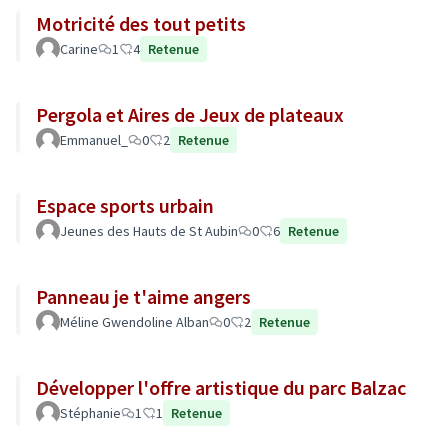
Motricité des tout petits
Carine
1
4
Retenue
Pergola et Aires de Jeux de plateaux
Emmanuel_
0
2
Retenue
Espace sports urbain
Jeunes des Hauts de St Aubin
0
6
Retenue
Panneau je t'aime angers
Méline Gwendoline Alban
0
2
Retenue
Développer l'offre artistique du parc Balzac
Stéphanie
1
1
Retenue