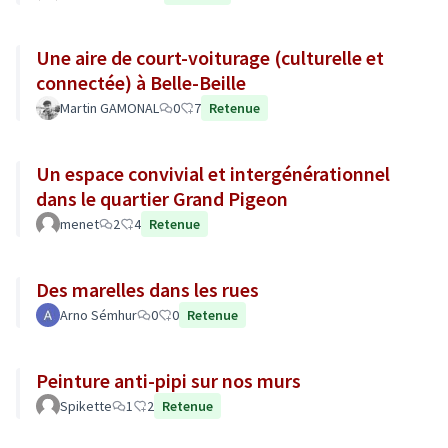
Une aire de court-voiturage (culturelle et
connectée) à Belle-Beille
Martin GAMONAL
0
7
Retenue
Un espace convivial et intergénérationnel
dans le quartier Grand Pigeon
menet
2
4
Retenue
Des marelles dans les rues
Arno Sémhur
0
0
Retenue
Peinture anti-pipi sur nos murs
Spikette
1
2
Retenue