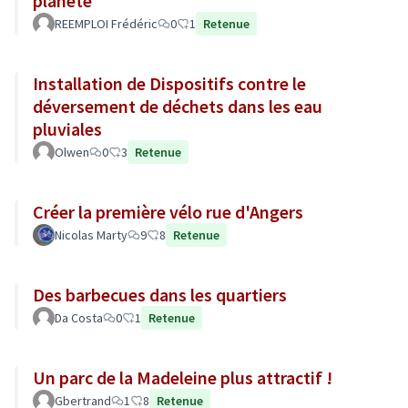
planète
REEMPLOI Frédéric
0
1
Retenue
Installation de Dispositifs contre le
déversement de déchets dans les eau
pluviales
Olwen
0
3
Retenue
Créer la première vélo rue d'Angers
Nicolas Marty
9
8
Retenue
Des barbecues dans les quartiers
Da Costa
0
1
Retenue
Un parc de la Madeleine plus attractif !
Gbertrand
1
8
Retenue