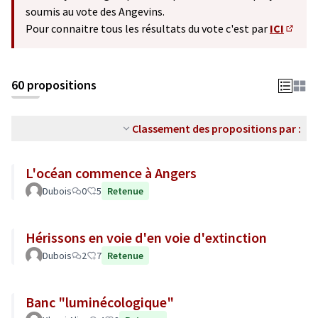
soumis au vote des Angevins.
Pour connaitre tous les résultats du vote c'est par
ICI
(S'ouv
60 propositions
Classement des propositions par :
L'océan commence à Angers
Dubois
0
5
Retenue
Hérissons en voie d'en voie d'extinction
Dubois
2
7
Retenue
Banc "luminécologique"