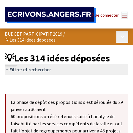
Panneau de gestion des cookies
Menu
Se connecter
BUDGET PARTICIPATIF 2019
/
Menu p
💡Les 314 idées déposées
💡Les 314 idées déposées
Filtrer et rechercher
La phase de dépôt des propositions s'est déroulée du 29
janvier au 30 avril.
60 propositions on été retenues suite à l'analyse de
faisabilité par les services compétents de la ville et ont
fait l'objet de regroupements pour arriver à 48 projets