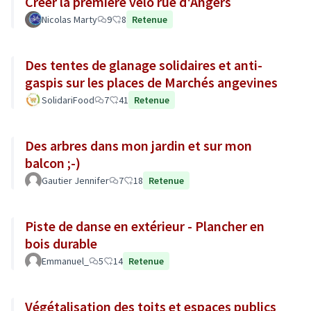
Créer la première vélo rue d'Angers
Nicolas Marty
9
8
Retenue
Des tentes de glanage solidaires et anti-
gaspis sur les places de Marchés angevines
SolidariFood
7
41
Retenue
Des arbres dans mon jardin et sur mon
balcon ;-)
Gautier Jennifer
7
18
Retenue
Piste de danse en extérieur - Plancher en
bois durable
Emmanuel_
5
14
Retenue
Végétalisation des toits et espaces publics