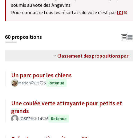
soumis au vote des Angevins.
Pour connaitre tous les résultats du vote c'est par
ICI
(S'ouv
60 propositions
Classement des propositions par :
Un parc pour les chiens
Marion
15
5
Retenue
Une coulée verte attrayante pour petits et
grands
JOSEPH
14
6
Retenue