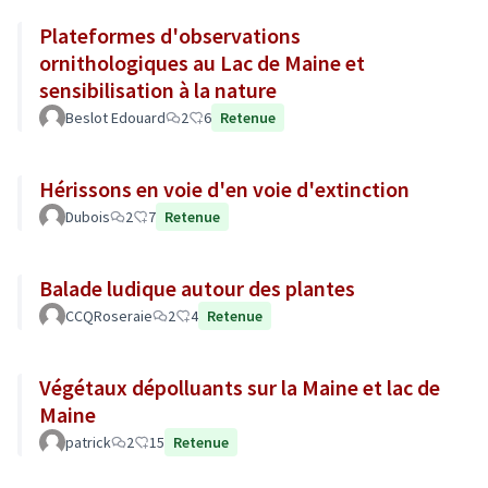
Plateformes d'observations
ornithologiques au Lac de Maine et
sensibilisation à la nature
Beslot Edouard
2
6
Retenue
Hérissons en voie d'en voie d'extinction
Dubois
2
7
Retenue
Balade ludique autour des plantes
CCQRoseraie
2
4
Retenue
Végétaux dépolluants sur la Maine et lac de
Maine
patrick
2
15
Retenue