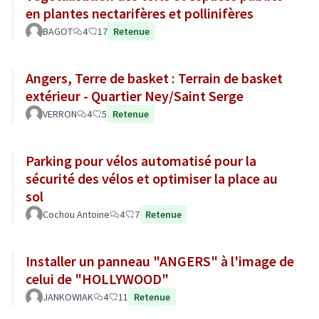
en plantes nectarifères et pollinifères
BAGOT
4
17
Retenue
Angers, Terre de basket : Terrain de basket
extérieur - Quartier Ney/Saint Serge
VERRON
4
5
Retenue
Parking pour vélos automatisé pour la
sécurité des vélos et optimiser la place au
sol
Cochou Antoine
4
7
Retenue
Installer un panneau "ANGERS" à l'image de
celui de "HOLLYWOOD"
JANKOWIAK
4
11
Retenue