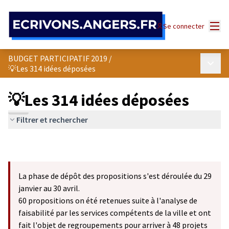
Panneau de gestion des cookies
Menu
Se connecter
BUDGET PARTICIPATIF 2019
/
Menu p
💡Les 314 idées déposées
💡Les 314 idées déposées
Filtrer et rechercher
La phase de dépôt des propositions s'est déroulée du 29
janvier au 30 avril.
60 propositions on été retenues suite à l'analyse de
faisabilité par les services compétents de la ville et ont
fait l'objet de regroupements pour arriver à 48 projets