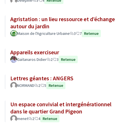
Delépine
3
4
Retenue
Agristation : un lieu ressource et d’échange
autour du jardin
Maison de l'Agriculture Urbaine
3
7
Retenue
Appareils exerciseur
Gaïtanaros Didier
2
3
Retenue
Lettres géantes : ANGERS
NORMAND
2
5
Retenue
Un espace convivial et intergénérationnel
dans le quartier Grand Pigeon
menet
2
4
Retenue