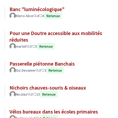
Banc "luminécologique"
Klervi Alice
4
8
Retenue
Pour une Doutre accessible aux mobilités
réduites
martel
3
5
Retenue
Passerelle piétonne Banchais
Gis Devanne
3
3
Retenue
Nichoirs chauves-souris & oiseaux
Nicolas
3
15
Retenue
Vélos bureaux dans les écoles primaires