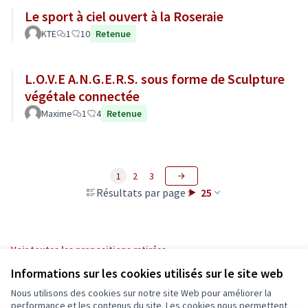
Le sport à ciel ouvert à la Roseraie
KTE
1
10
Retenue
L.O.V.E A.N.G.E.R.S. sous forme de Sculpture
végétale connectée
Maxime
1
4
Retenue
1
2
3
Résultats par page :
25
Voir toutes les propositions retirées
Informations sur les cookies utilisés sur le site web
Nous utilisons des cookies sur notre site Web pour améliorer la
Conditions d'utilisation
performance et les contenus du site. Les cookies nous permettent