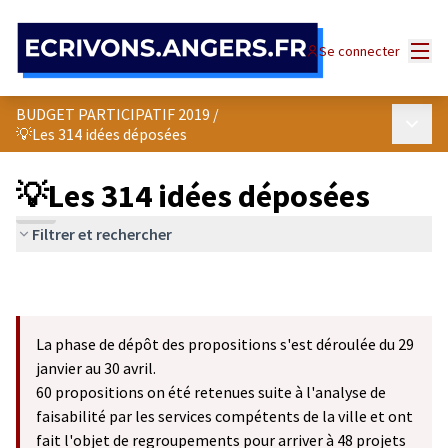
Panneau de gestion des cookies
Menu
Se connecter
BUDGET PARTICIPATIF 2019
/
Menu p
💡Les 314 idées déposées
💡Les 314 idées déposées
Filtrer et rechercher
La phase de dépôt des propositions s'est déroulée du 29
janvier au 30 avril.
60 propositions on été retenues suite à l'analyse de
faisabilité par les services compétents de la ville et ont
fait l'objet de regroupements pour arriver à 48 projets