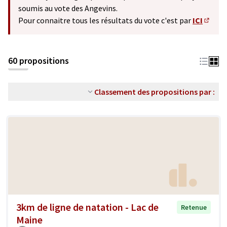
soumis au vote des Angevins.
Pour connaitre tous les résultats du vote c'est par
ICI
(S'ouv
60 propositions
Classement des propositions par :
3km de ligne de natation - Lac de
Retenue
Maine