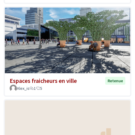
Espaces fraicheurs en ville
Retenue
Alex_is
1
5