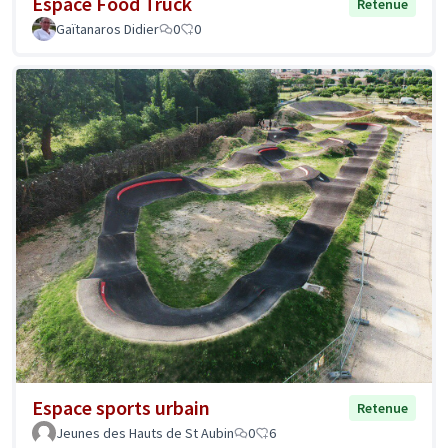
Espace Food Truck
Retenue
Gaïtanaros Didier
0
0
Espace sports urbain
Retenue
Jeunes des Hauts de St Aubin
0
6