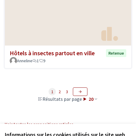
Hôtels à insectes partout en ville
Retenue
Anneline
1
9
1
2
3
Résultats par page :
20
Voir toutes les propositions retirées
Informations sur les cookies utilisés sur le site web