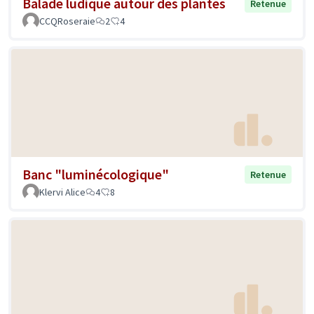
Balade ludique autour des plantes
Retenue
CCQRoseraie
2
4
Banc "luminécologique"
Retenue
Klervi Alice
4
8