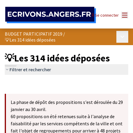
Panneau de gestion des cookies
Menu
Se connecter
BUDGET PARTICIPATIF 2019
/
Menu p
💡Les 314 idées déposées
💡Les 314 idées déposées
Filtrer et rechercher
La phase de dépôt des propositions s'est déroulée du 29
janvier au 30 avril.
60 propositions on été retenues suite à l'analyse de
faisabilité par les services compétents de la ville et ont
fait l'objet de regroupements pour arriver à 48 projets