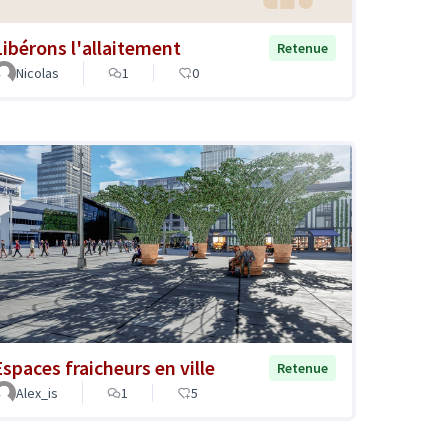
Libérons l'allaitement
Retenue
Nicolas
1
0
Espaces fraicheurs en ville
Retenue
Alex_is
1
5