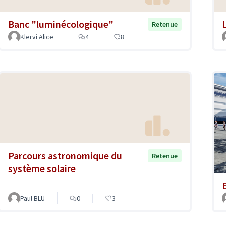
Banc "luminécologique"
Retenue
Klervi Alice
4
8
Parcours astronomique du
Retenue
système solaire
Paul BLU
0
3