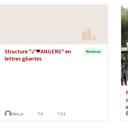
Structure "J'❤ANGERS" en
Retenue
lettres géantes
e
Alex_is
1
12