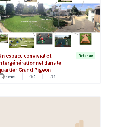
Un espace convivial et
Retenue
intergénérationnel dans le
quartier Grand Pigeon
menet
2
4