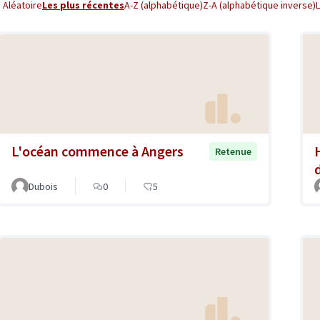
Aléatoire
Les plus récentes
A-Z (alphabétique)
Z-A (alphabétique inverse)
L'océan commence à Angers
Retenue
Dubois
0
5