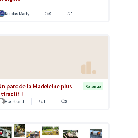
Nicolas Marty
9
8
Un parc de la Madeleine plus
Retenue
ttractif !
Gbertrand
1
8