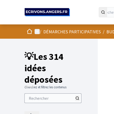
Panneau de gestion des cookies
Accueil
Menu principal
/
DÉMARCHES PARTICIPATIVES
/
BUD
💡Les 314
idées
déposées
Cherchez et filtrez les contenus