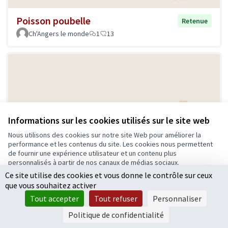
Poisson poubelle
Retenue
Ch'Angers le monde
1
13
Informations sur les cookies utilisés sur le site web
Nous utilisons des cookies sur notre site Web pour améliorer la
Un parc pour les chiens
performance et les contenus du site. Les cookies nous permettent
Retenue
de fournir une expérience utilisateur et un contenu plus
Marion
15
5
personnalisés à partir de nos canaux de médias sociaux.
Ce site utilise des cookies et vous donne le contrôle sur ceux
Tout accepter
que vous souhaitez activer
Accepter seulement les cookies essentiels
Tout accepter
Tout refuser
Personnaliser
Paramètres
Politique de confidentialité