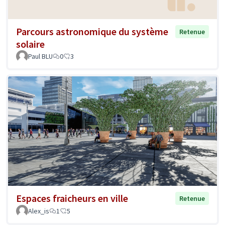
Parcours astronomique du système
Retenue
solaire
Paul BLU
0
3
Espaces fraicheurs en ville
Retenue
Alex_is
1
5