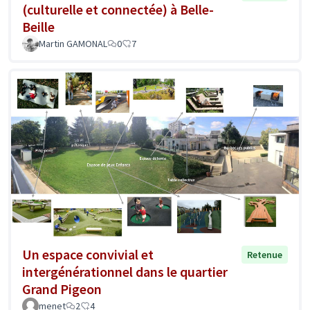
(culturelle et connectée) à Belle-
Beille
Martin GAMONAL
0
7
Un espace convivial et
Retenue
intergénérationnel dans le quartier
Grand Pigeon
menet
2
4