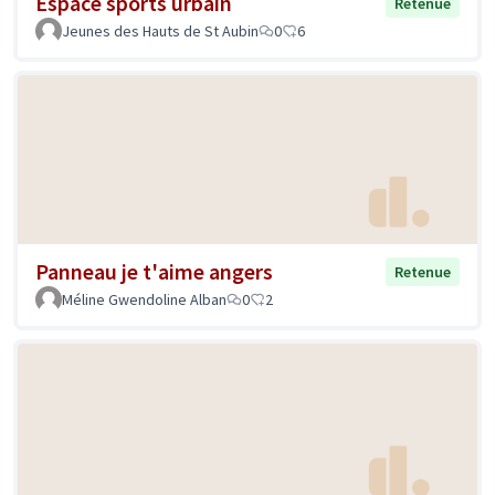
Espace sports urbain
Retenue
Jeunes des Hauts de St Aubin
0
6
Panneau je t'aime angers
Retenue
Méline Gwendoline Alban
0
2