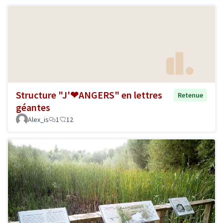
Structure "J'❤ANGERS" en lettres
Retenue
géantes
Alex_is
1
12