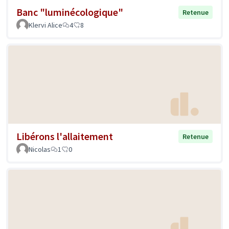
Banc "luminécologique"
Retenue
Klervi Alice
4
8
Libérons l'allaitement
Retenue
Nicolas
1
0