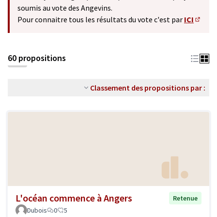
soumis au vote des Angevins.
Pour connaitre tous les résultats du vote c'est par
ICI
(S'ouv
60 propositions
Classement des propositions par :
L'océan commence à Angers
Retenue
Dubois
0
5