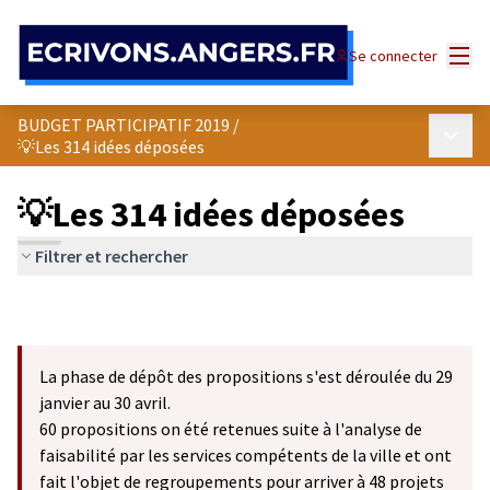
Panneau de gestion des cookies
Menu
Se connecter
BUDGET PARTICIPATIF 2019
/
Menu p
💡Les 314 idées déposées
💡Les 314 idées déposées
Filtrer et rechercher
La phase de dépôt des propositions s'est déroulée du 29
janvier au 30 avril.
60 propositions on été retenues suite à l'analyse de
faisabilité par les services compétents de la ville et ont
fait l'objet de regroupements pour arriver à 48 projets