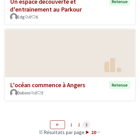
Un espace découverte et
Retenue
d'entrainement au Parkour
Edg
0
6
L'océan commence à Angers
Retenue
Dubois
0
5
1
2
3
Résultats par page :
20