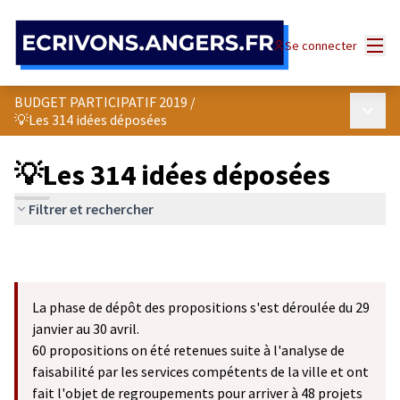
Panneau de gestion des cookies
Menu
Se connecter
BUDGET PARTICIPATIF 2019
/
Menu p
💡Les 314 idées déposées
💡Les 314 idées déposées
Filtrer et rechercher
La phase de dépôt des propositions s'est déroulée du 29
janvier au 30 avril.
60 propositions on été retenues suite à l'analyse de
faisabilité par les services compétents de la ville et ont
fait l'objet de regroupements pour arriver à 48 projets