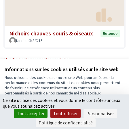
Nichoirs chauves-souris & oiseaux
Retenue
Nicolas
3
15
Voir toutes les propositions retirées
Informations sur les cookies utilisés sur le site web
Nous utilisons des cookies sur notre site Web pour améliorer la
Conditions d'utilisation
performance et les contenus du site. Les cookies nous permettent
Paramètres des cookies
de fournir une expérience utilisateur et un contenu plus
Ecrivons Angers sur X
Ecrivons Angers sur Facebook
personnalisés à partir de nos canaux de médias sociaux.
(Lien externe)
(Lien externe)
Ce site utilise des cookies et vous donne le contrôle sur ceux
Tout accepter
que vous souhaitez activer
Accepter seulement les cookies essentiels
Tout accepter
Tout refuser
Personnaliser
Licence Cre
(Lien extern
Paramètres
(Lien externe)
Site réalisé grâce au
logiciel libre Decidim
.
Politique de confidentialité
(Lien externe)