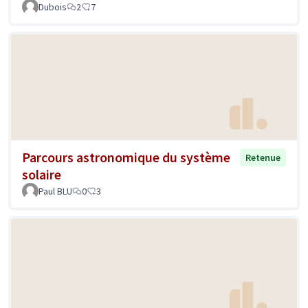
Dubois
2
7
Parcours astronomique du système
Retenue
solaire
Paul BLU
0
3