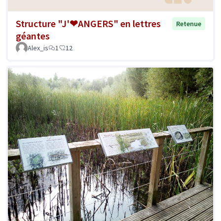
Structure "J'❤ANGERS" en lettres
Retenue
géantes
Alex_is
1
12