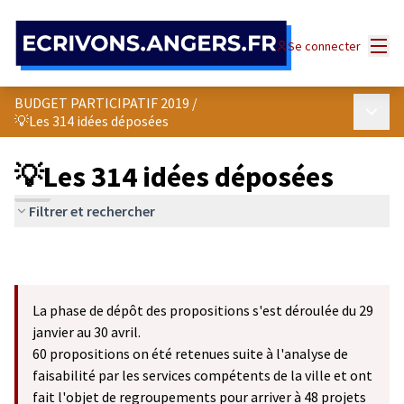
Panneau de gestion des cookies
Menu
Se connecter
BUDGET PARTICIPATIF 2019
/
Menu p
💡Les 314 idées déposées
💡Les 314 idées déposées
Filtrer et rechercher
La phase de dépôt des propositions s'est déroulée du 29
janvier au 30 avril.
60 propositions on été retenues suite à l'analyse de
faisabilité par les services compétents de la ville et ont
fait l'objet de regroupements pour arriver à 48 projets