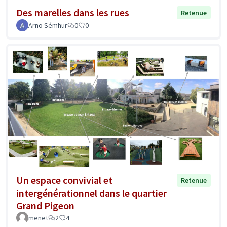
Des marelles dans les rues
Retenue
Arno Sémhur
0
0
Un espace convivial et
Retenue
intergénérationnel dans le quartier
Grand Pigeon
menet
2
4