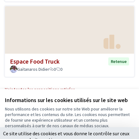
Espace Food Truck
Retenue
Gaïtanaros Didier
0
0
Voir toutes les propositions retirées
Informations sur les cookies utilisés sur le site web
Nous utilisons des cookies sur notre site Web pour améliorer la
Conditions d'utilisation
performance et les contenus du site. Les cookies nous permettent
Paramètres des cookies
de fournir une expérience utilisateur et un contenu plus
Ecrivons Angers sur X
Ecrivons Angers sur Facebook
personnalisés à partir de nos canaux de médias sociaux.
(Lien externe)
(Lien externe)
Ce site utilise des cookies et vous donne le contrôle sur ceux
Tout accepter