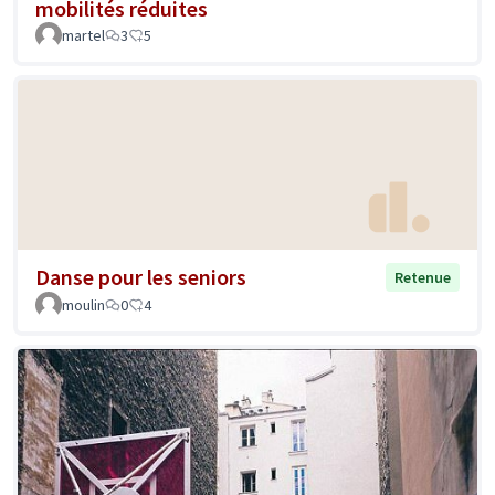
mobilités réduites
martel
3
5
Danse pour les seniors
Retenue
moulin
0
4