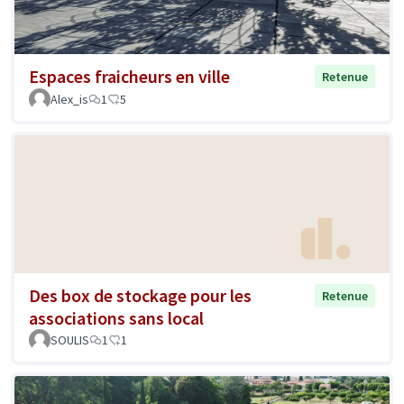
Espaces fraicheurs en ville
Retenue
Alex_is
1
5
Des box de stockage pour les
Retenue
associations sans local
SOULIS
1
1