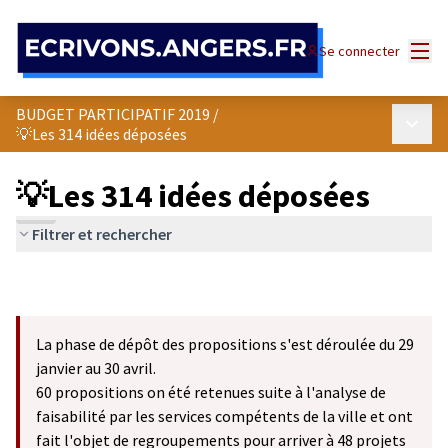
Panneau de gestion des cookies
Menu
Se connecter
BUDGET PARTICIPATIF 2019
/
Menu p
💡Les 314 idées déposées
💡Les 314 idées déposées
Filtrer et rechercher
La phase de dépôt des propositions s'est déroulée du 29
janvier au 30 avril.
60 propositions on été retenues suite à l'analyse de
faisabilité par les services compétents de la ville et ont
fait l'objet de regroupements pour arriver à 48 projets