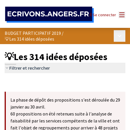
Panneau de gestion des cookies
Menu
Se connecter
BUDGET PARTICIPATIF 2019
/
Menu p
💡Les 314 idées déposées
💡Les 314 idées déposées
Filtrer et rechercher
La phase de dépôt des propositions s'est déroulée du 29
janvier au 30 avril.
60 propositions on été retenues suite à l'analyse de
faisabilité par les services compétents de la ville et ont
fait l'objet de regroupements pour arriver à 48 projets