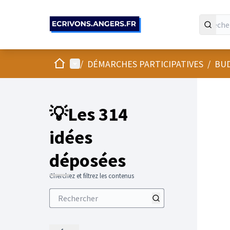
Panneau de gestion des cookies
Accueil
Menu principal
/
DÉMARCHES PARTICIPATIVES
/
BUD
💡Les 314
idées
déposées
Cherchez et filtrez les contenus