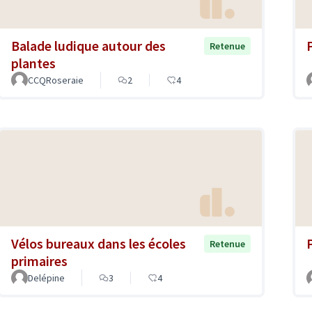
Balade ludique autour des
Retenue
plantes
CCQRoseraie
2
4
Vélos bureaux dans les écoles
Retenue
primaires
Delépine
3
4