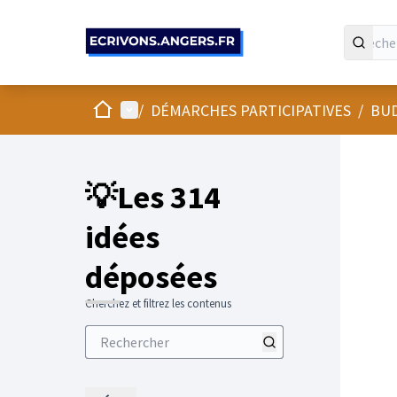
Panneau de gestion des cookies
Accueil
Menu principal
/
DÉMARCHES PARTICIPATIVES
/
BUD
💡Les 314
idées
déposées
Cherchez et filtrez les contenus