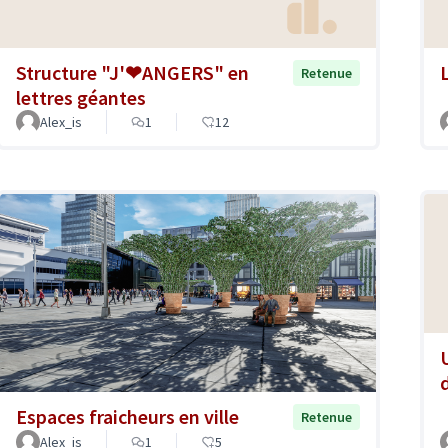
Structure "J'❤ANGERS" en
Retenue
lettres géantes
Alex_is
1
12
Espaces fraicheurs en ville
Retenue
Alex_is
1
5