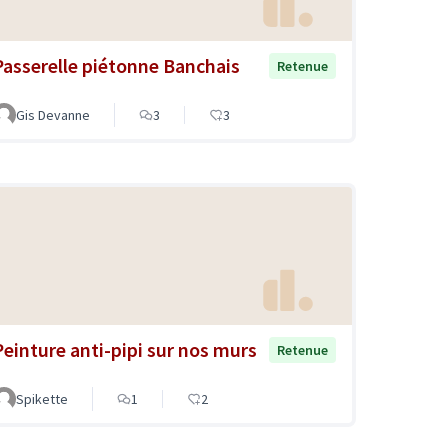
Passerelle piétonne Banchais
Retenue
Gis Devanne
3
3
Peinture anti-pipi sur nos murs
Retenue
Spikette
1
2