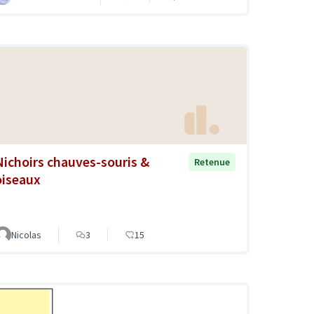
Nichoirs chauves-souris &
Retenue
oiseaux
Nicolas
3
15