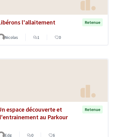
Libérons l'allaitement
Retenue
Nicolas
1
0
Un espace découverte et
Retenue
d'entrainement au Parkour
Edg
0
6