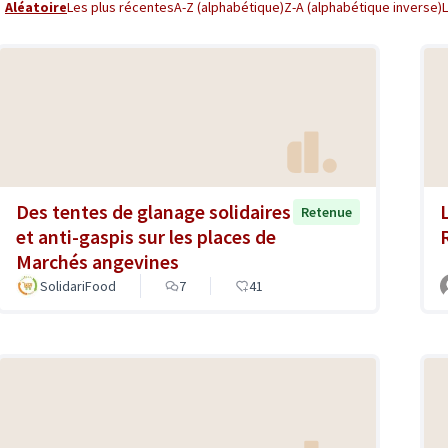
Aléatoire
Les plus récentes
A-Z (alphabétique)
Z-A (alphabétique inverse)
Des tentes de glanage solidaires
L
Retenue
et anti-gaspis sur les places de
Marchés angevines
SolidariFood
7
41