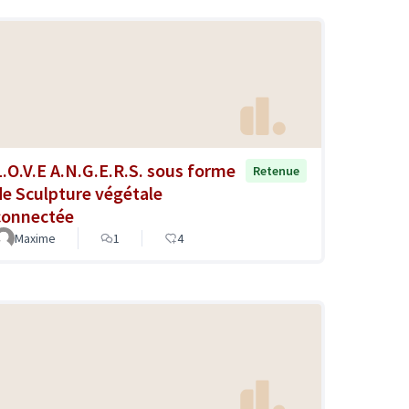
L.O.V.E A.N.G.E.R.S. sous forme
Retenue
de Sculpture végétale
connectée
Maxime
1
4