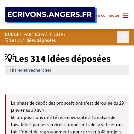
Panneau de gestion des cookies
Menu
Se connecter
BUDGET PARTICIPATIF 2019
/
Menu p
💡Les 314 idées déposées
💡Les 314 idées déposées
Filtrer et rechercher
La phase de dépôt des propositions s'est déroulée du 29
janvier au 30 avril.
60 propositions on été retenues suite à l'analyse de
faisabilité par les services compétents de la ville et ont
fait l'objet de regroupements pour arriver à 48 projets