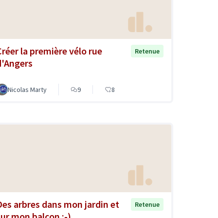
Créer la première vélo rue
Retenue
d'Angers
Nicolas Marty
9
8
Des arbres dans mon jardin et
Retenue
sur mon balcon ;-)