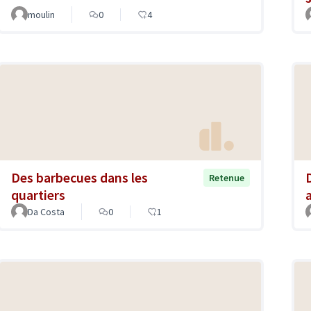
moulin
0
4
Des barbecues dans les
Retenue
quartiers
Da Costa
0
1