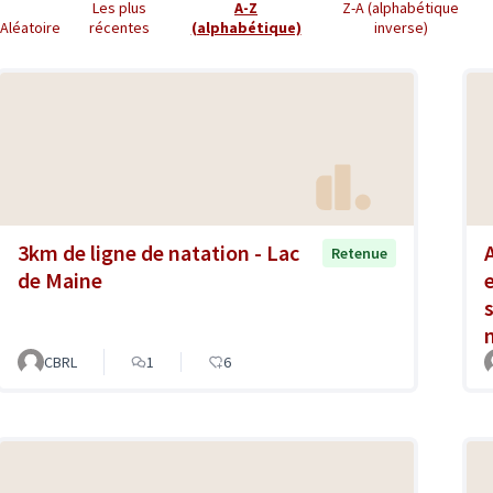
Les plus
A-Z
Z-A (alphabétique
Aléatoire
récentes
(alphabétique)
inverse)
3km de ligne de natation - Lac
Retenue
de Maine
CBRL
1
6