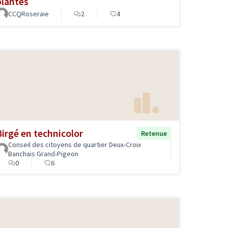
plantes
CCQRoseraie
2
4
Birgé en technicolor
Retenue
Conseil des citoyens de quartier Deux-Croix
Banchais Grand-Pigeon
0
6