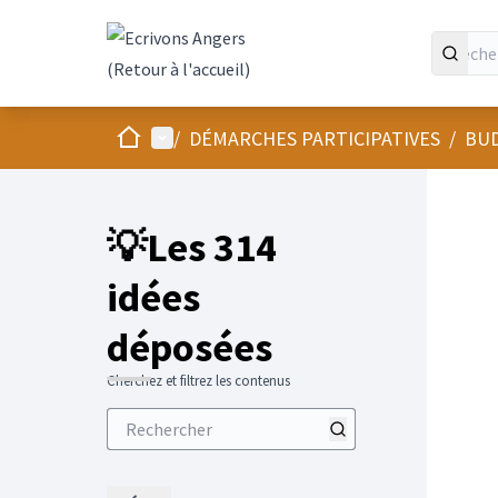
Panneau de gestion des cookies
Accueil
Menu principal
/
DÉMARCHES PARTICIPATIVES
/
BUD
💡Les 314
idées
déposées
Cherchez et filtrez les contenus