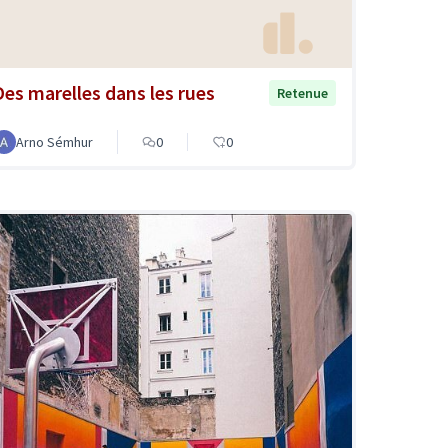
Des marelles dans les rues
Retenue
Arno Sémhur
0
0