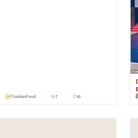
SolidariFood
7
41