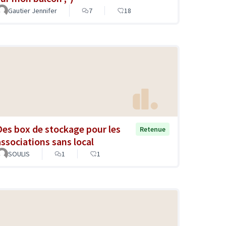
Gautier Jennifer
7
18
Des box de stockage pour les
Retenue
associations sans local
SOULIS
1
1