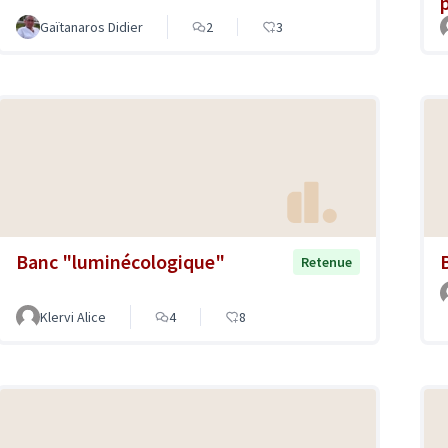
Gaïtanaros Didier
2
3
Banc "luminécologique"
Retenue
Klervi Alice
4
8