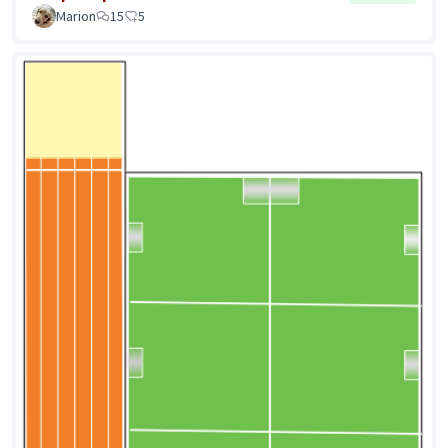
Marion
15
5