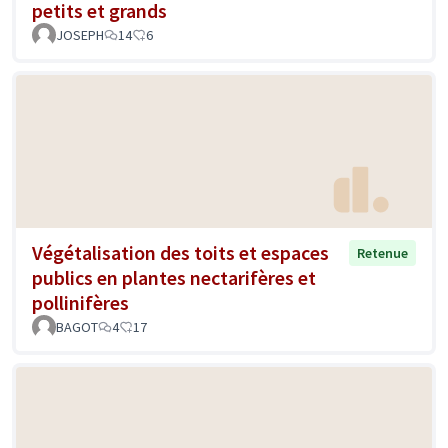
petits et grands
JOSEPH
14
6
Végétalisation des toits et espaces
Retenue
publics en plantes nectarifères et
pollinifères
BAGOT
4
17