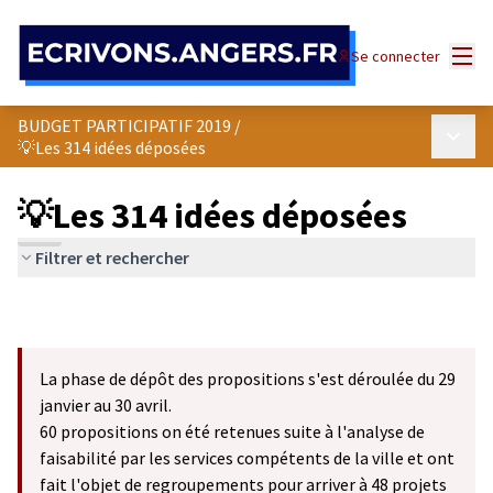
Panneau de gestion des cookies
Menu
Se connecter
BUDGET PARTICIPATIF 2019
/
Menu p
💡Les 314 idées déposées
💡Les 314 idées déposées
Filtrer et rechercher
La phase de dépôt des propositions s'est déroulée du 29
janvier au 30 avril.
60 propositions on été retenues suite à l'analyse de
faisabilité par les services compétents de la ville et ont
fait l'objet de regroupements pour arriver à 48 projets