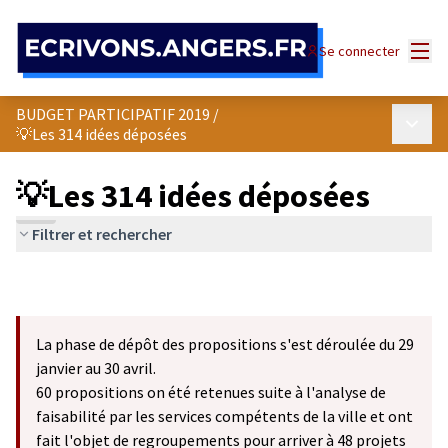
Panneau de gestion des cookies
Menu
Se connecter
BUDGET PARTICIPATIF 2019
/
Menu p
💡Les 314 idées déposées
💡Les 314 idées déposées
Filtrer et rechercher
La phase de dépôt des propositions s'est déroulée du 29
janvier au 30 avril.
60 propositions on été retenues suite à l'analyse de
faisabilité par les services compétents de la ville et ont
fait l'objet de regroupements pour arriver à 48 projets