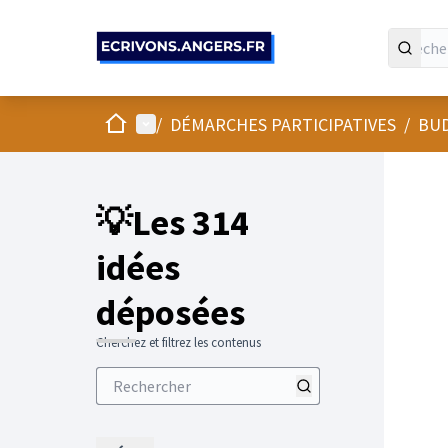
Panneau de gestion des cookies
Accueil
Menu principal
/
DÉMARCHES PARTICIPATIVES
/
BUD
💡Les 314
idées
déposées
Cherchez et filtrez les contenus