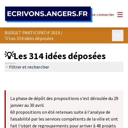
Panneau de gestion des cookies
Menu
Se connecter
BUDGET PARTICIPATIF 2019
/
Menu p
💡Les 314 idées déposées
💡Les 314 idées déposées
Filtrer et rechercher
La phase de dépôt des propositions s'est déroulée du 29
janvier au 30 avril.
60 propositions on été retenues suite à l'analyse de
faisabilité par les services compétents de la ville et ont
fait l'objet de regroupements pour arriver à 48 projets