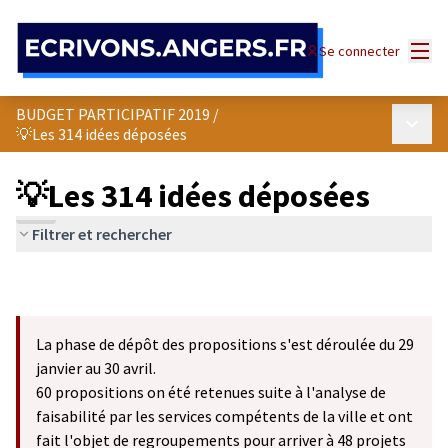
Panneau de gestion des cookies
Menu
Se connecter
BUDGET PARTICIPATIF 2019
/
Menu p
💡Les 314 idées déposées
💡Les 314 idées déposées
Filtrer et rechercher
La phase de dépôt des propositions s'est déroulée du 29
janvier au 30 avril.
60 propositions on été retenues suite à l'analyse de
faisabilité par les services compétents de la ville et ont
fait l'objet de regroupements pour arriver à 48 projets