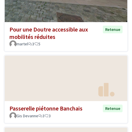
Pour une Doutre accessible aux
Retenue
mobilités réduites
martel
3
5
Passerelle piétonne Banchais
Retenue
Gis Devanne
3
3