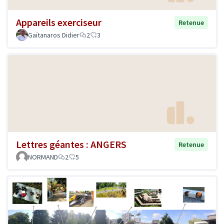
Appareils exerciseur
Retenue
Gaïtanaros Didier
2
3
Lettres géantes : ANGERS
Retenue
NORMAND
2
5