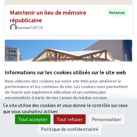
Maintenir un lieu de mémoire
Retenue
républicaine
sureau
0
0
Informations sur les cookies utilisés sur le site web
Nous utilisons des cookies sur notre site Web pour améliorer la
performance et les contenus du site. Les cookies nous permettent
de fournir une expérience utilisateur et un contenu plus
personnalisés à partir de nos canaux de médias sociaux.
Ce site utilise des cookies et vous donne le contrôle sur ceux
Tout accepter
que vous souhaitez activer
Accepter seulement les cookies essentiels
Tout accepter
Tout refuser
Personnaliser
Paramètres
Politique de confidentialité
Un jeu pour la famille, un enjeu pour
Retenue