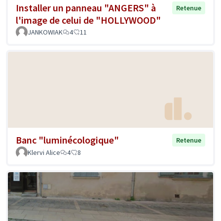
Installer un panneau "ANGERS" à
Retenue
l'image de celui de "HOLLYWOOD"
JANKOWIAK
4
11
Banc "luminécologique"
Retenue
Klervi Alice
4
8