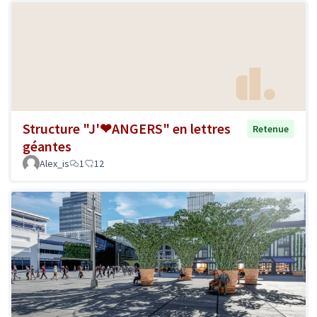
Structure "J'❤ANGERS" en lettres
Retenue
géantes
Alex_is
1
12