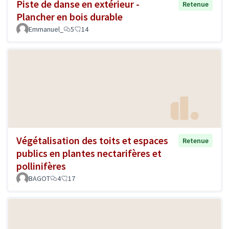
Piste de danse en extérieur -
Retenue
Plancher en bois durable
Emmanuel_
5
14
Végétalisation des toits et espaces
Retenue
publics en plantes nectarifères et
pollinifères
BAGOT
4
17