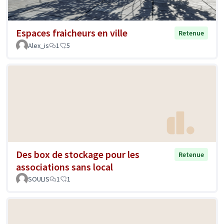
Espaces fraicheurs en ville
Retenue
Alex_is
1
5
Des box de stockage pour les
Retenue
associations sans local
SOULIS
1
1