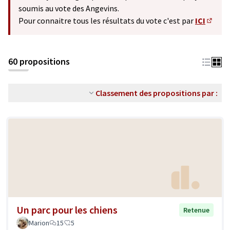
soumis au vote des Angevins.
Pour connaitre tous les résultats du vote c'est par
ICI
(S'ouv
60 propositions
Classement des propositions par :
Un parc pour les chiens
Retenue
Marion
15
5