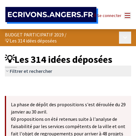
Panneau de gestion des cookies
Menu
Se connecter
BUDGET PARTICIPATIF 2019
/
Menu p
💡Les 314 idées déposées
💡Les 314 idées déposées
Filtrer et rechercher
La phase de dépôt des propositions s'est déroulée du 29
janvier au 30 avril.
60 propositions on été retenues suite à l'analyse de
faisabilité par les services compétents de la ville et ont
fait l'objet de regroupements pour arriver à 48 projets