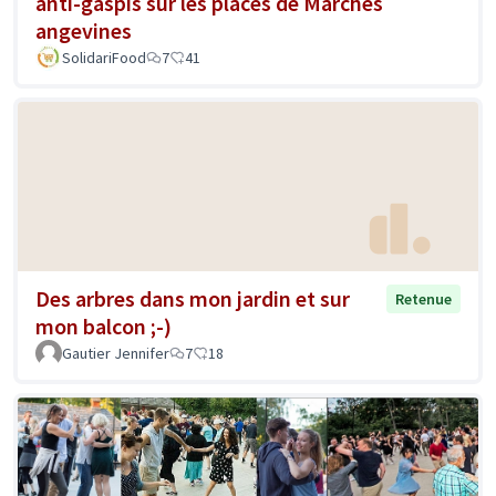
anti-gaspis sur les places de Marchés
angevines
SolidariFood
7
41
Des arbres dans mon jardin et sur
Retenue
mon balcon ;-)
Gautier Jennifer
7
18