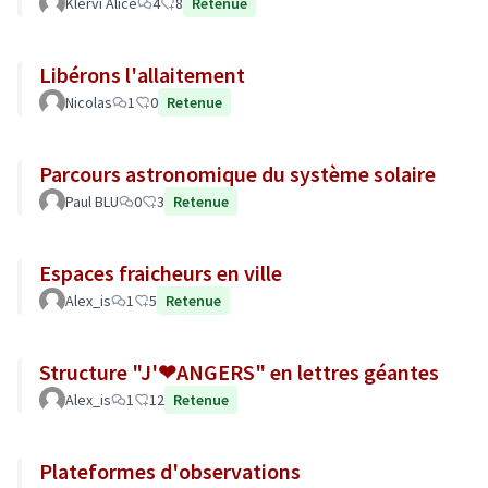
Klervi Alice
4
8
Retenue
Libérons l'allaitement
Nicolas
1
0
Retenue
Parcours astronomique du système solaire
Paul BLU
0
3
Retenue
Espaces fraicheurs en ville
Alex_is
1
5
Retenue
Structure "J'❤ANGERS" en lettres géantes
Alex_is
1
12
Retenue
Plateformes d'observations