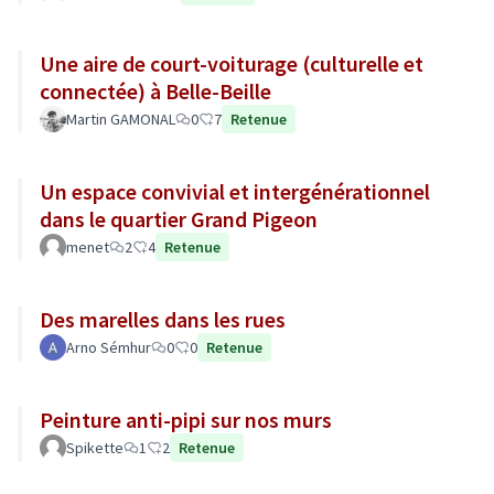
Une aire de court-voiturage (culturelle et
connectée) à Belle-Beille
Martin GAMONAL
0
7
Retenue
Un espace convivial et intergénérationnel
dans le quartier Grand Pigeon
menet
2
4
Retenue
Des marelles dans les rues
Arno Sémhur
0
0
Retenue
Peinture anti-pipi sur nos murs
Spikette
1
2
Retenue