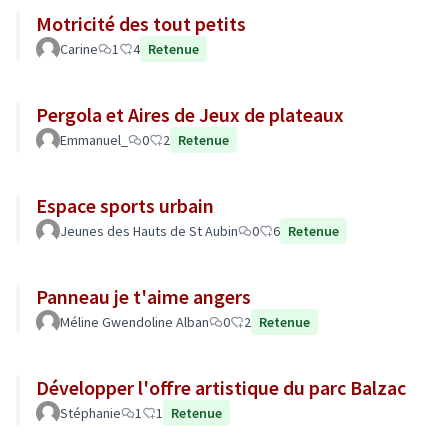
Motricité des tout petits
Carine
1
4
Retenue
Pergola et Aires de Jeux de plateaux
Emmanuel_
0
2
Retenue
Espace sports urbain
Jeunes des Hauts de St Aubin
0
6
Retenue
Panneau je t'aime angers
Méline Gwendoline Alban
0
2
Retenue
Développer l'offre artistique du parc Balzac
Stéphanie
1
1
Retenue