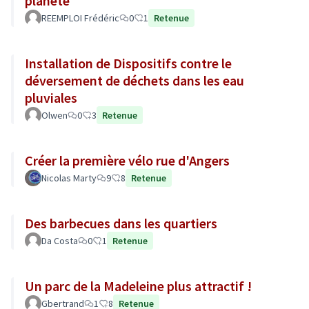
planète
REEMPLOI Frédéric
0
1
Retenue
Installation de Dispositifs contre le
déversement de déchets dans les eau
pluviales
Olwen
0
3
Retenue
Créer la première vélo rue d'Angers
Nicolas Marty
9
8
Retenue
Des barbecues dans les quartiers
Da Costa
0
1
Retenue
Un parc de la Madeleine plus attractif !
Gbertrand
1
8
Retenue