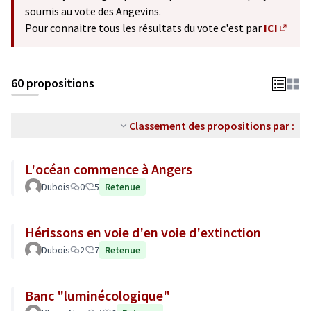
soumis au vote des Angevins.
Pour connaitre tous les résultats du vote c'est par
ICI
(S'ouv
60 propositions
Classement des propositions par :
L'océan commence à Angers
Dubois
0
5
Retenue
Hérissons en voie d'en voie d'extinction
Dubois
2
7
Retenue
Banc "luminécologique"