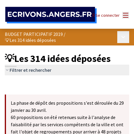
Panneau de gestion des cookies
Menu
Se connecter
BUDGET PARTICIPATIF 2019
/
Menu p
💡Les 314 idées déposées
💡Les 314 idées déposées
Filtrer et rechercher
La phase de dépôt des propositions s'est déroulée du 29
janvier au 30 avril.
60 propositions on été retenues suite à l'analyse de
faisabilité par les services compétents de la ville et ont
fait l'objet de regroupements pour arriver à 48 projets