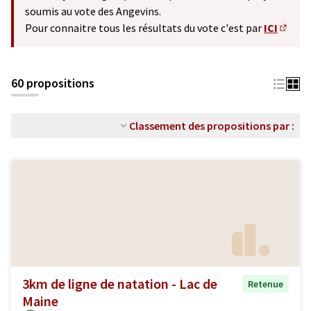
soumis au vote des Angevins.
Pour connaitre tous les résultats du vote c'est par
ICI
(S'ouv
60 propositions
Classement des propositions par :
3km de ligne de natation - Lac de
Retenue
Maine