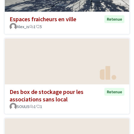
Espaces fraicheurs en ville
Retenue
Alex_is
1
5
Des box de stockage pour les
Retenue
associations sans local
SOULIS
1
1