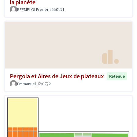
la planète
REEMPLOI Frédéric
0
1
Pergola et Aires de Jeux de plateaux
Retenue
Emmanuel_
0
2