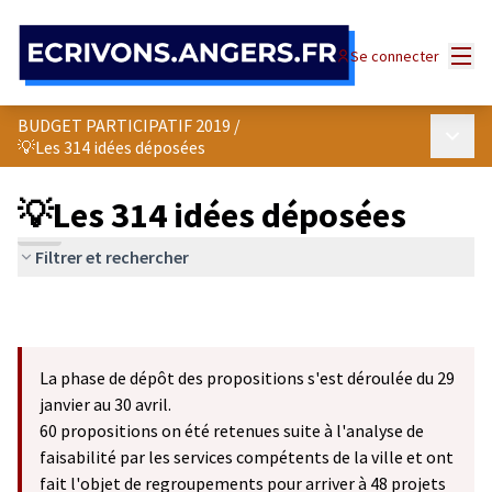
Panneau de gestion des cookies
Menu
Se connecter
BUDGET PARTICIPATIF 2019
/
Menu p
💡Les 314 idées déposées
💡Les 314 idées déposées
Filtrer et rechercher
La phase de dépôt des propositions s'est déroulée du 29
janvier au 30 avril.
60 propositions on été retenues suite à l'analyse de
faisabilité par les services compétents de la ville et ont
fait l'objet de regroupements pour arriver à 48 projets