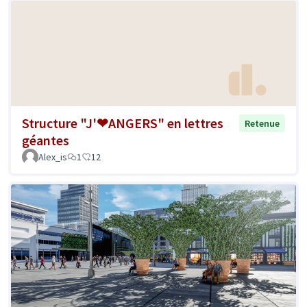
Structure "J'❤ANGERS" en lettres
Retenue
géantes
Alex_is
1
12