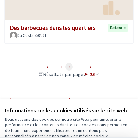
Des barbecues dans les quartiers
Retenue
Da Costa
0
1
1
2
3
Résultats par page :
25
Voir toutes les propositions retirées
Informations sur les cookies utilisés sur le site web
Nous utilisons des cookies sur notre site Web pour améliorer la
Conditions d'utilisation
performance et les contenus du site. Les cookies nous permettent
Paramètres des cookies
de fournir une expérience utilisateur et un contenu plus
Ecrivons Angers sur X
Ecrivons Angers sur Facebook
personnalisés à partir de nos canaux de médias sociaux.