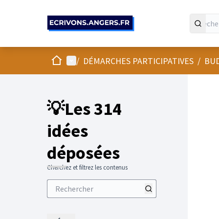
Panneau de gestion des cookies
Accueil
Menu principal
/
DÉMARCHES PARTICIPATIVES
/
BUD
💡Les 314
idées
déposées
Cherchez et filtrez les contenus