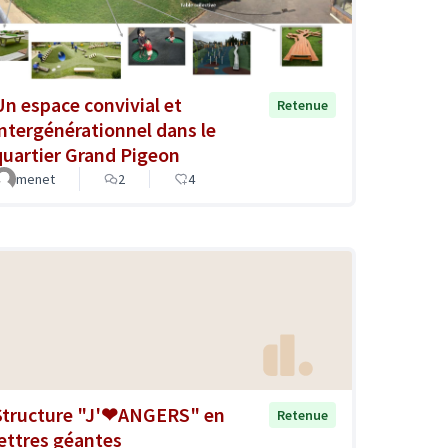
Un espace convivial et
Retenue
intergénérationnel dans le
quartier Grand Pigeon
menet
2
4
Structure "J'❤ANGERS" en
Retenue
lettres géantes