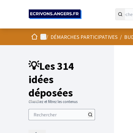
Panneau de gestion des cookies
Accueil
Menu principal
/
DÉMARCHES PARTICIPATIVES
/
BUD
💡Les 314
idées
déposées
Cherchez et filtrez les contenus