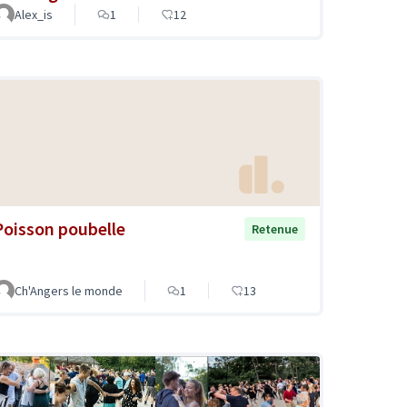
Alex_is
1
12
Poisson poubelle
Retenue
Ch'Angers le monde
1
13