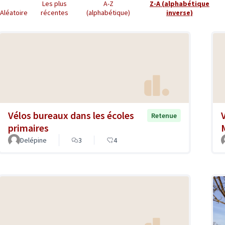
Les plus
A-Z
Z-A (alphabétique
Aléatoire
récentes
(alphabétique)
inverse)
Vélos bureaux dans les écoles
Retenue
primaires
Delépine
3
4