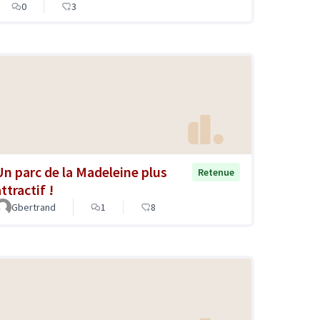
0
3
Un parc de la Madeleine plus
Retenue
ttractif !
Gbertrand
1
8