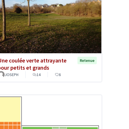
Une coulée verte attrayante
Retenue
pour petits et grands
JOSEPH
14
6