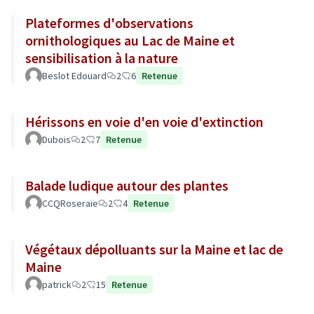
Plateformes d'observations
ornithologiques au Lac de Maine et
sensibilisation à la nature
Beslot Edouard
2
6
Retenue
Hérissons en voie d'en voie d'extinction
Dubois
2
7
Retenue
Balade ludique autour des plantes
CCQRoseraie
2
4
Retenue
Végétaux dépolluants sur la Maine et lac de
Maine
patrick
2
15
Retenue