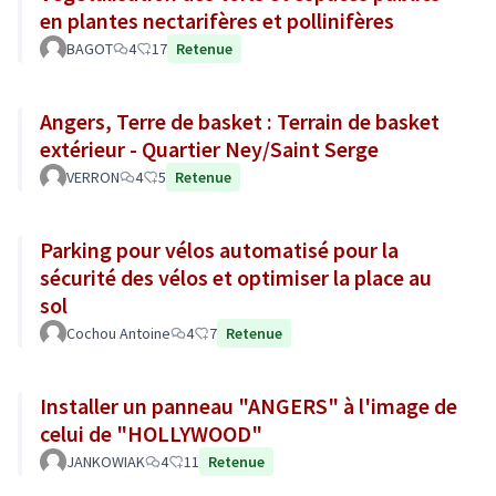
en plantes nectarifères et pollinifères
BAGOT
4
17
Retenue
Angers, Terre de basket : Terrain de basket
extérieur - Quartier Ney/Saint Serge
VERRON
4
5
Retenue
Parking pour vélos automatisé pour la
sécurité des vélos et optimiser la place au
sol
Cochou Antoine
4
7
Retenue
Installer un panneau "ANGERS" à l'image de
celui de "HOLLYWOOD"
JANKOWIAK
4
11
Retenue