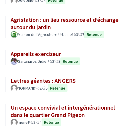
Delépine
3
4
Retenue
Agristation : un lieu ressource et d’échange
autour du jardin
Maison de l'Agriculture Urbaine
3
7
Retenue
Appareils exerciseur
Gaïtanaros Didier
2
3
Retenue
Lettres géantes : ANGERS
NORMAND
2
5
Retenue
Un espace convivial et intergénérationnel
dans le quartier Grand Pigeon
menet
2
4
Retenue