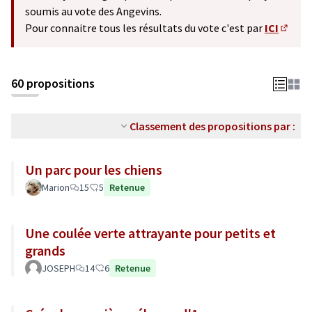
soumis au vote des Angevins.
Pour connaitre tous les résultats du vote c'est par
ICI
(S'ouv
60 propositions
Classement des propositions par :
Un parc pour les chiens
Marion
15
5
Retenue
Une coulée verte attrayante pour petits et
grands
JOSEPH
14
6
Retenue