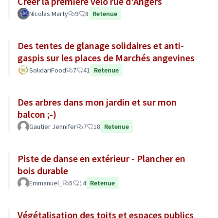
Créer la première vélo rue d'Angers
Nicolas Marty
9
8
Retenue
Des tentes de glanage solidaires et anti-
gaspis sur les places de Marchés angevines
SolidariFood
7
41
Retenue
Des arbres dans mon jardin et sur mon
balcon ;-)
Gautier Jennifer
7
18
Retenue
Piste de danse en extérieur - Plancher en
bois durable
Emmanuel_
5
14
Retenue
Végétalisation des toits et espaces publics