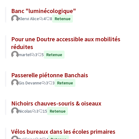
Banc "luminécologique"
Klervi Alice
4
8
Retenue
Pour une Doutre accessible aux mobilités
réduites
martel
3
5
Retenue
Passerelle piétonne Banchais
Gis Devanne
3
3
Retenue
Nichoirs chauves-souris & oiseaux
Nicolas
3
15
Retenue
Vélos bureaux dans les écoles primaires