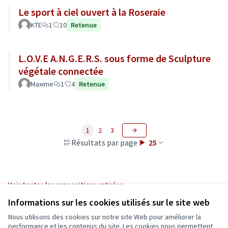
Le sport à ciel ouvert à la Roseraie
KTE
1
10
Retenue
L.O.V.E A.N.G.E.R.S. sous forme de Sculpture
végétale connectée
Maxime
1
4
Retenue
1
2
3
Résultats par page :
25
Voir toutes les propositions retirées
Informations sur les cookies utilisés sur le site web
Nous utilisons des cookies sur notre site Web pour améliorer la
Conditions d'utilisation
performance et les contenus du site. Les cookies nous permettent