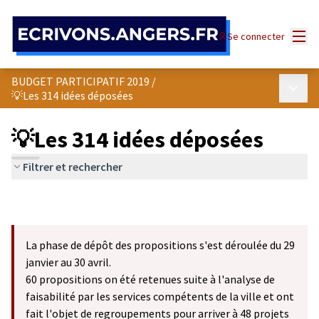
Panneau de gestion des cookies
Menu
Se connecter
BUDGET PARTICIPATIF 2019
/
Menu p
💡Les 314 idées déposées
💡Les 314 idées déposées
Filtrer et rechercher
La phase de dépôt des propositions s'est déroulée du 29
janvier au 30 avril.
60 propositions on été retenues suite à l'analyse de
faisabilité par les services compétents de la ville et ont
fait l'objet de regroupements pour arriver à 48 projets