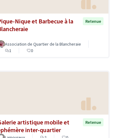
Pique-Nique et Barbecue à la
Retenue
Blancheraie
Association de Quartier de la Blancheraie
1
0
Galerie artistique mobile et
Retenue
éphémère inter-quartier
Lamoureux
2
0