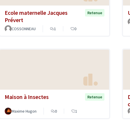
Ecole maternelle Jacques
U
Retenue
Prévert
COSSONNEAU
1
0
Maison à Insectes
Retenue
Maxime Hugon
0
1