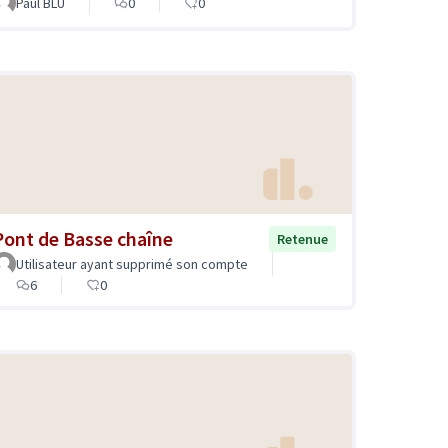
Paul BLU
0
0
Pont de Basse chaîne
Retenue
Utilisateur ayant supprimé son compte
6
0