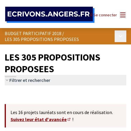
Panneau de gestion des cookies
Menu
Se connecter
BUDGET PARTICIPATIF 2018
/
Menu p
LES 305 PROPOSITIONS PROPOSEES
LES 305 PROPOSITIONS
PROPOSEES
Filtrer et rechercher
Les 16 projets lauréats sont en cours de réalisation.
Suivez leur état d'avancée
!
(S'ouvre dans un nouvel onglet)