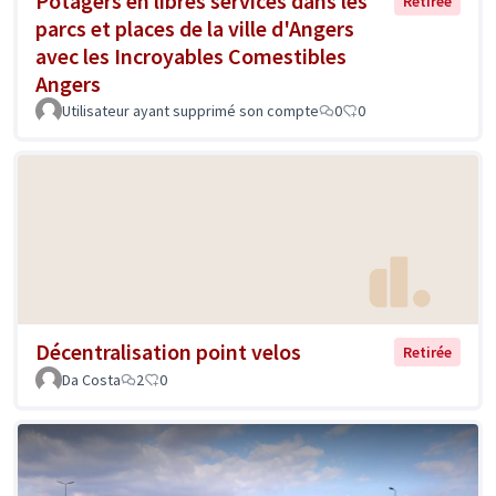
Potagers en libres services dans les
Retirée
parcs et places de la ville d'Angers
avec les Incroyables Comestibles
Angers
Utilisateur ayant supprimé son compte
0
0
Décentralisation point velos
Retirée
Da Costa
2
0