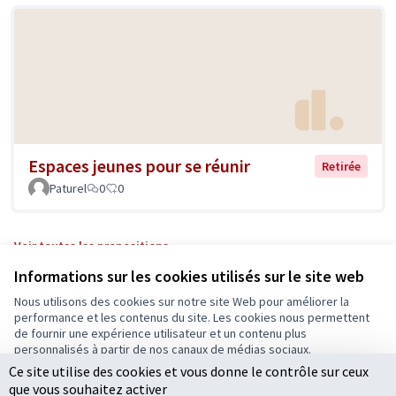
Espaces jeunes pour se réunir
Retirée
Paturel
0
0
Voir toutes les propositions
Informations sur les cookies utilisés sur le site web
Nous utilisons des cookies sur notre site Web pour améliorer la
Conditions d'utilisation
performance et les contenus du site. Les cookies nous permettent
Paramètres des cookies
de fournir une expérience utilisateur et un contenu plus
Ecrivons Angers sur X
Ecrivons Angers sur Facebook
personnalisés à partir de nos canaux de médias sociaux.
(Lien externe)
(Lien externe)
Ce site utilise des cookies et vous donne le contrôle sur ceux
Tout accepter
que vous souhaitez activer