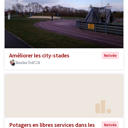
Améliorer les city-stades
Retirée
Docloc
0
0
Potagers en libres services dans les
Retirée