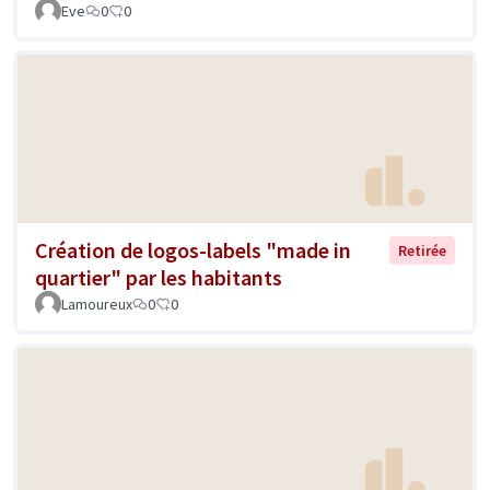
Eve
0
0
Création de logos-labels "made in
Retirée
quartier" par les habitants
Lamoureux
0
0