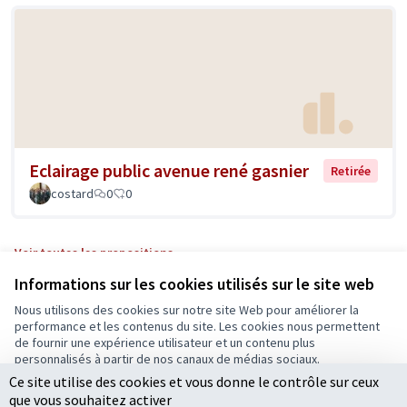
Eclairage public avenue rené gasnier
Retirée
costard
0
0
Voir toutes les propositions
Informations sur les cookies utilisés sur le site web
Nous utilisons des cookies sur notre site Web pour améliorer la
Conditions d'utilisation
performance et les contenus du site. Les cookies nous permettent
Paramètres des cookies
de fournir une expérience utilisateur et un contenu plus
Ecrivons Angers sur X
Ecrivons Angers sur Facebook
personnalisés à partir de nos canaux de médias sociaux.
(Lien externe)
(Lien externe)
Ce site utilise des cookies et vous donne le contrôle sur ceux
Tout accepter
que vous souhaitez activer