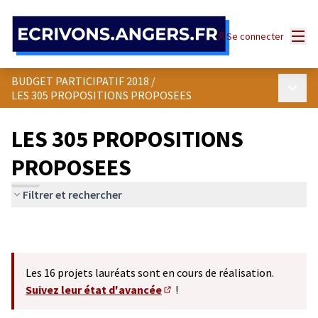
Panneau de gestion des cookies
Menu
Se connecter
BUDGET PARTICIPATIF 2018
/
Menu p
LES 305 PROPOSITIONS PROPOSEES
LES 305 PROPOSITIONS
PROPOSEES
Filtrer et rechercher
Les 16 projets lauréats sont en cours de réalisation.
Suivez leur état d'avancée
!
(S'ouvre dans un nouvel onglet)