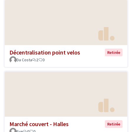
Décentralisation point velos
Retirée
Da Costa
2
0
Marché couvert - Halles
Retirée
Eve
0
0