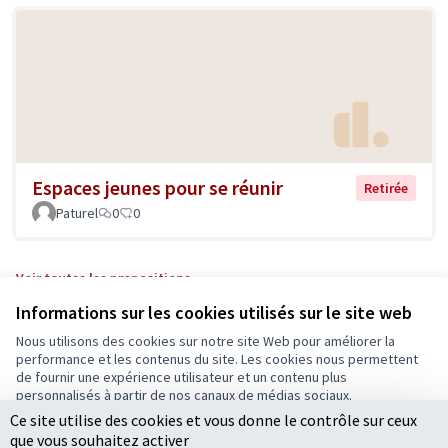
Espaces jeunes pour se réunir
Retirée
Paturel
0
0
Voir toutes les propositions
Informations sur les cookies utilisés sur le site web
Nous utilisons des cookies sur notre site Web pour améliorer la
Conditions d'utilisation
performance et les contenus du site. Les cookies nous permettent
Paramètres des cookies
de fournir une expérience utilisateur et un contenu plus
Ecrivons Angers sur X
Ecrivons Angers sur Facebook
personnalisés à partir de nos canaux de médias sociaux.
(Lien externe)
(Lien externe)
Ce site utilise des cookies et vous donne le contrôle sur ceux
Tout accepter
que vous souhaitez activer