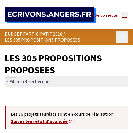
Panneau de gestion des cookies
Menu
Se connecter
BUDGET PARTICIPATIF 2018
/
Menu p
LES 305 PROPOSITIONS PROPOSEES
LES 305 PROPOSITIONS
PROPOSEES
Filtrer et rechercher
Les 16 projets lauréats sont en cours de réalisation.
Suivez leur état d'avancée
!
(S'ouvre dans un nouvel onglet)