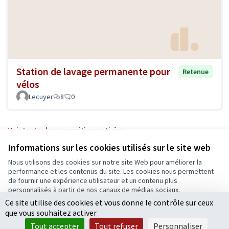
Station de lavage permanente pour
Retenue
vélos
Lecuyer
8
0
Voir toutes les propositions retirées
Informations sur les cookies utilisés sur le site web
Nous utilisons des cookies sur notre site Web pour améliorer la
Conditions d'utilisation
performance et les contenus du site. Les cookies nous permettent
Paramètres des cookies
de fournir une expérience utilisateur et un contenu plus
Ecrivons Angers sur X
Ecrivons Angers sur Facebook
personnalisés à partir de nos canaux de médias sociaux.
(Lien externe)
(Lien externe)
Ce site utilise des cookies et vous donne le contrôle sur ceux
Tout accepter
que vous souhaitez activer
Accepter seulement les cookies essentiels
Tout accepter
Tout refuser
Personnaliser