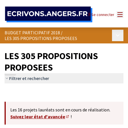
Panneau de gestion des cookies
Menu
Se connecter
BUDGET PARTICIPATIF 2018
/
Menu p
LES 305 PROPOSITIONS PROPOSEES
LES 305 PROPOSITIONS
PROPOSEES
Filtrer et rechercher
Les 16 projets lauréats sont en cours de réalisation.
Suivez leur état d'avancée
!
(S'ouvre dans un nouvel onglet)