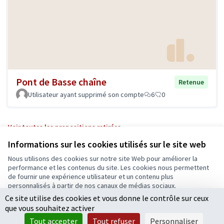
Pont de Basse chaîne
Retenue
Utilisateur ayant supprimé son compte
6
0
Voir toutes les propositions retirées
Informations sur les cookies utilisés sur le site web
Nous utilisons des cookies sur notre site Web pour améliorer la
Conditions d'utilisation
performance et les contenus du site. Les cookies nous permettent
Paramètres des cookies
de fournir une expérience utilisateur et un contenu plus
Ecrivons Angers sur X
Ecrivons Angers sur Facebook
personnalisés à partir de nos canaux de médias sociaux.
(Lien externe)
(Lien externe)
Ce site utilise des cookies et vous donne le contrôle sur ceux
Tout accepter
que vous souhaitez activer
Accepter seulement les cookies essentiels
Tout accepter
Tout refuser
Personnaliser