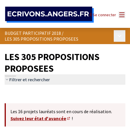
Panneau de gestion des cookies
Menu
Se connecter
BUDGET PARTICIPATIF 2018
/
Menu p
LES 305 PROPOSITIONS PROPOSEES
LES 305 PROPOSITIONS
PROPOSEES
Filtrer et rechercher
Les 16 projets lauréats sont en cours de réalisation.
Suivez leur état d'avancée
!
(S'ouvre dans un nouvel onglet)