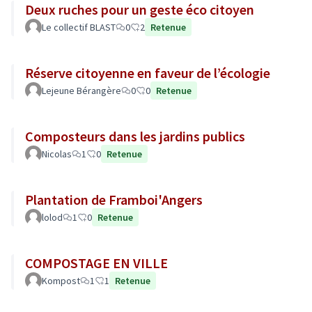
Deux ruches pour un geste éco citoyen
Le collectif BLAST
0
2
Retenue
Réserve citoyenne en faveur de l’écologie
Lejeune Bérangère
0
0
Retenue
Composteurs dans les jardins publics
Nicolas
1
0
Retenue
Plantation de Framboi'Angers
lolod
1
0
Retenue
COMPOSTAGE EN VILLE
Kompost
1
1
Retenue