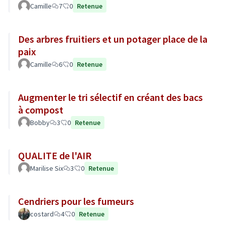
Camille
7
0
Retenue
Des arbres fruitiers et un potager place de la
paix
Camille
6
0
Retenue
Augmenter le tri sélectif en créant des bacs
à compost
Bobby
3
0
Retenue
QUALITE de l'AIR
Marilise Six
3
0
Retenue
Cendriers pour les fumeurs
costard
4
0
Retenue