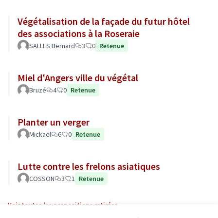
Végétalisation de la façade du futur hôtel
des associations à la Roseraie
SALLES Bernard
3
0
Retenue
Miel d'Angers ville du végétal
Bruzé
4
0
Retenue
Planter un verger
Mickaël
6
0
Retenue
Lutte contre les frelons asiatiques
COSSON
3
1
Retenue
Voir toutes les propositions retirées