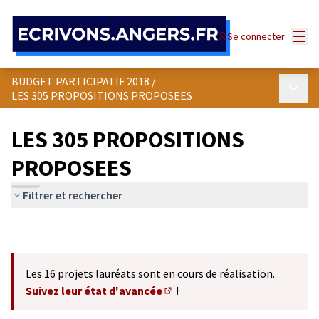
Panneau de gestion des cookies
Menu
Se connecter
BUDGET PARTICIPATIF 2018
/
Menu p
LES 305 PROPOSITIONS PROPOSEES
LES 305 PROPOSITIONS
PROPOSEES
Filtrer et rechercher
Les 16 projets lauréats sont en cours de réalisation.
Suivez leur état d'avancée
!
(S'ouvre dans un nouvel onglet)