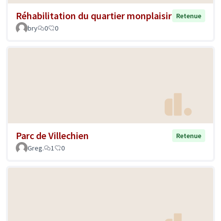
Réhabilitation du quartier monplaisir
Retenue
bry
0
0
Parc de Villechien
Retenue
Greg.
1
0