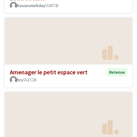
Kasiasaturkday
0
0
Amenager le petit espace vert
Retenue
bry
1
0