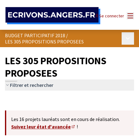
Panneau de gestion des cookies
Menu
Se connecter
BUDGET PARTICIPATIF 2018
/
Menu p
LES 305 PROPOSITIONS PROPOSEES
LES 305 PROPOSITIONS
PROPOSEES
Filtrer et rechercher
Les 16 projets lauréats sont en cours de réalisation.
Suivez leur état d'avancée
!
(S'ouvre dans un nouvel onglet)