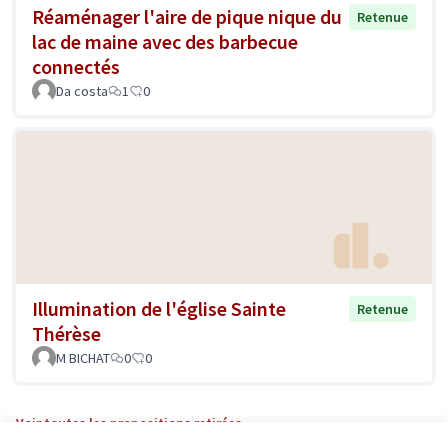
Réaménager l'aire de pique nique du
Retenue
lac de maine avec des barbecue
connectés
Da costa
1
0
Illumination de l'église Sainte
Retenue
Thérèse
M BICHAT
0
0
Voir toutes les propositions retirées