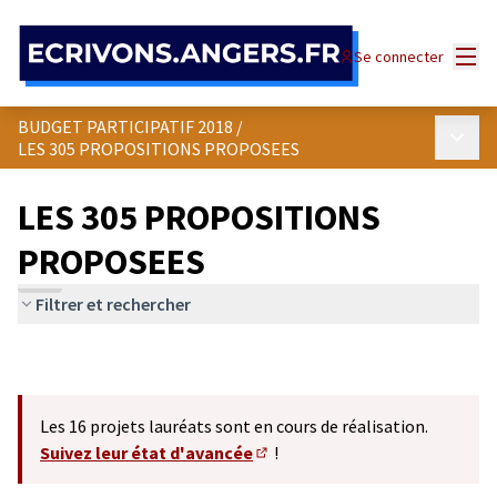
Panneau de gestion des cookies
Menu
Se connecter
BUDGET PARTICIPATIF 2018
/
Menu p
LES 305 PROPOSITIONS PROPOSEES
LES 305 PROPOSITIONS
PROPOSEES
Filtrer et rechercher
Les 16 projets lauréats sont en cours de réalisation.
Suivez leur état d'avancée
!
(S'ouvre dans un nouvel onglet)