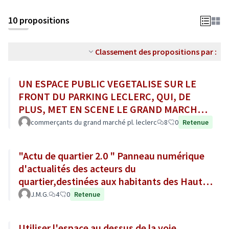
10 propositions
Classement des propositions par :
UN ESPACE PUBLIC VEGETALISE SUR LE
FRONT DU PARKING LECLERC, QUI, DE
PLUS, MET EN SCENE LE GRAND MARCHE
AU SON DE LA CLOCHE POUR SON OUV. /
commerçants du grand marché pl. leclerc
8
0
Retenue
FERM.
"Actu de quartier 2.0 " Panneau numérique
d'actualités des acteurs du
quartier,destinées aux habitants des Hauts
de St.Aubin
J.M.G.
4
0
Retenue
Utiliser l'espace au dessus de la voie