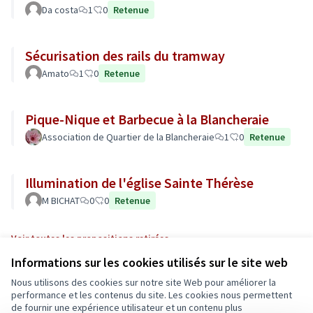
Da costa
1
0
Retenue
Sécurisation des rails du tramway
Amato
1
0
Retenue
Pique-Nique et Barbecue à la Blancheraie
Association de Quartier de la Blancheraie
1
0
Retenue
Illumination de l'église Sainte Thérèse
M BICHAT
0
0
Retenue
Voir toutes les propositions retirées
Informations sur les cookies utilisés sur le site web
Nous utilisons des cookies sur notre site Web pour améliorer la
Conditions d'utilisation
performance et les contenus du site. Les cookies nous permettent
Paramètres des cookies
de fournir une expérience utilisateur et un contenu plus
Ecrivons Angers sur X
Ecrivons Angers sur Facebook