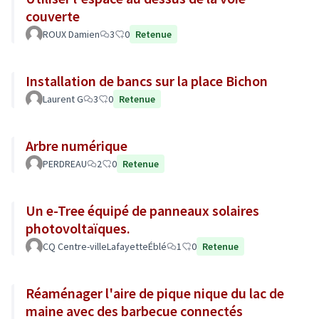
couverte
ROUX Damien
3
0
Retenue
Installation de bancs sur la place Bichon
Laurent G
3
0
Retenue
Arbre numérique
PERDREAU
2
0
Retenue
Un e-Tree équipé de panneaux solaires
photovoltaïques.
CQ Centre-villeLafayetteÉblé
1
0
Retenue
Réaménager l'aire de pique nique du lac de
maine avec des barbecue connectés