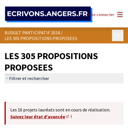
Panneau de gestion des cookies
Menu
Se connecter
BUDGET PARTICIPATIF 2018
/
Menu p
LES 305 PROPOSITIONS PROPOSEES
LES 305 PROPOSITIONS
PROPOSEES
Filtrer et rechercher
Les 16 projets lauréats sont en cours de réalisation.
Suivez leur état d'avancée
!
(S'ouvre dans un nouvel onglet)