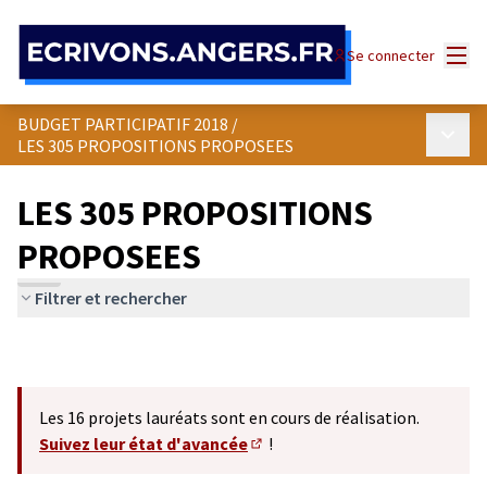
Panneau de gestion des cookies
Menu
Se connecter
BUDGET PARTICIPATIF 2018
/
Menu p
LES 305 PROPOSITIONS PROPOSEES
LES 305 PROPOSITIONS
PROPOSEES
Filtrer et rechercher
Les 16 projets lauréats sont en cours de réalisation.
Suivez leur état d'avancée
!
(S'ouvre dans un nouvel onglet)