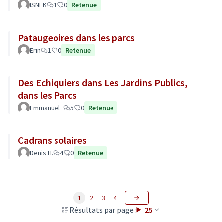
ISNEK
1
0
Retenue
Pataugeoires dans les parcs
Erin
1
0
Retenue
Des Echiquiers dans Les Jardins Publics,
dans les Parcs
Emmanuel_
5
0
Retenue
Cadrans solaires
Denis H.
4
0
Retenue
1
2
3
4
Résultats par page :
25