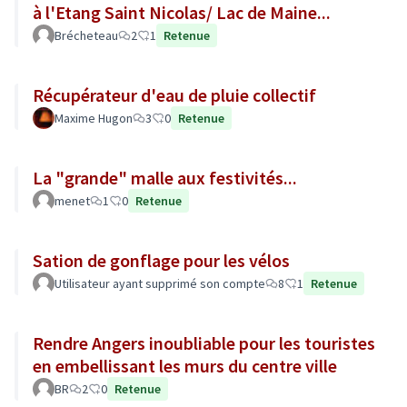
à l'Etang Saint Nicolas/ Lac de Maine...
Brécheteau
2
1
Retenue
Récupérateur d'eau de pluie collectif
Maxime Hugon
3
0
Retenue
La "grande" malle aux festivités...
menet
1
0
Retenue
Sation de gonflage pour les vélos
Utilisateur ayant supprimé son compte
8
1
Retenue
Rendre Angers inoubliable pour les touristes
en embellissant les murs du centre ville
BR
2
0
Retenue