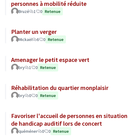
personnes à mobilité réduite
Bruzé
1
0
Retenue
Planter un verger
Mickaël
6
0
Retenue
Amenager le petit espace vert
bry
1
0
Retenue
Réhabilitation du quartier monplaisir
bry
0
0
Retenue
Favoriser l'accueil de personnes en situation
de handicap auditif lors de concert
quéméner
0
0
Retenue