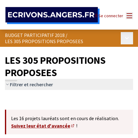
Panneau de gestion des cookies
Menu
Se connecter
BUDGET PARTICIPATIF 2018
/
Menu p
LES 305 PROPOSITIONS PROPOSEES
LES 305 PROPOSITIONS
PROPOSEES
Filtrer et rechercher
Les 16 projets lauréats sont en cours de réalisation.
Suivez leur état d'avancée
!
(S'ouvre dans un nouvel onglet)