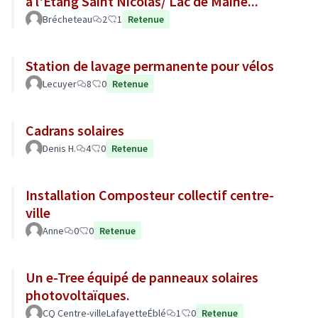
à l'Etang Saint Nicolas/ Lac de Maine...
Brécheteau
2
1
Retenue
Station de lavage permanente pour vélos
Lecuyer
8
0
Retenue
Cadrans solaires
Denis H.
4
0
Retenue
Installation Composteur collectif centre-
ville
Anne
0
0
Retenue
Un e-Tree équipé de panneaux solaires
photovoltaïques.
CQ Centre-villeLafayetteÉblé
1
0
Retenue