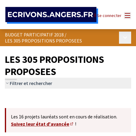
Panneau de gestion des cookies
Menu
Se connecter
BUDGET PARTICIPATIF 2018
/
Menu p
LES 305 PROPOSITIONS PROPOSEES
LES 305 PROPOSITIONS
PROPOSEES
Filtrer et rechercher
Les 16 projets lauréats sont en cours de réalisation.
Suivez leur état d'avancée
!
(S'ouvre dans un nouvel onglet)