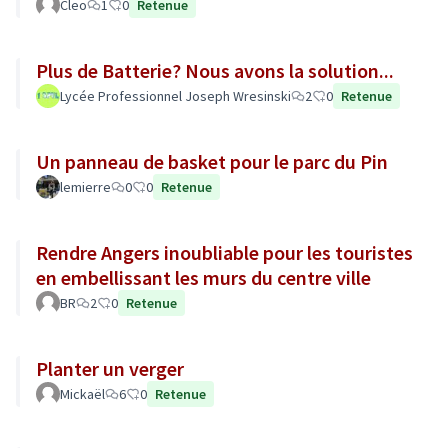
Cleo
1
0
Retenue
Plus de Batterie? Nous avons la solution...
Lycée Professionnel Joseph Wresinski
2
0
Retenue
Un panneau de basket pour le parc du Pin
lemierre
0
0
Retenue
Rendre Angers inoubliable pour les touristes
en embellissant les murs du centre ville
BR
2
0
Retenue
Planter un verger
Mickaël
6
0
Retenue