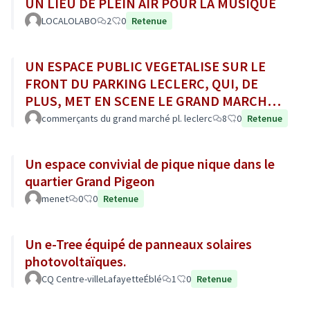
UN LIEU DE PLEIN AIR POUR LA MUSIQUE
LOCALOLABO
2
0
Retenue
UN ESPACE PUBLIC VEGETALISE SUR LE
FRONT DU PARKING LECLERC, QUI, DE
PLUS, MET EN SCENE LE GRAND MARCHE
AU SON DE LA CLOCHE POUR SON OUV. /
commerçants du grand marché pl. leclerc
8
0
Retenue
FERM.
Un espace convivial de pique nique dans le
quartier Grand Pigeon
menet
0
0
Retenue
Un e-Tree équipé de panneaux solaires
photovoltaïques.
CQ Centre-villeLafayetteÉblé
1
0
Retenue