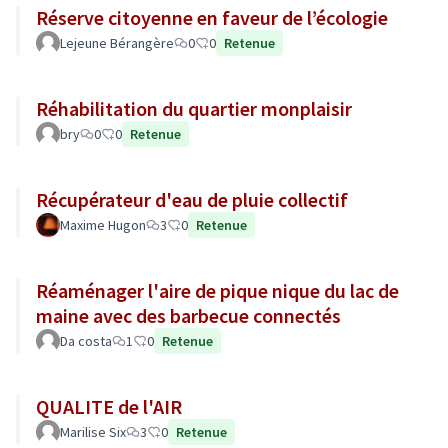
Réserve citoyenne en faveur de l’écologie
Lejeune Bérangère
0
0
Retenue
Réhabilitation du quartier monplaisir
bry
0
0
Retenue
Récupérateur d'eau de pluie collectif
Maxime Hugon
3
0
Retenue
Réaménager l'aire de pique nique du lac de
maine avec des barbecue connectés
Da costa
1
0
Retenue
QUALITE de l'AIR
Marilise Six
3
0
Retenue