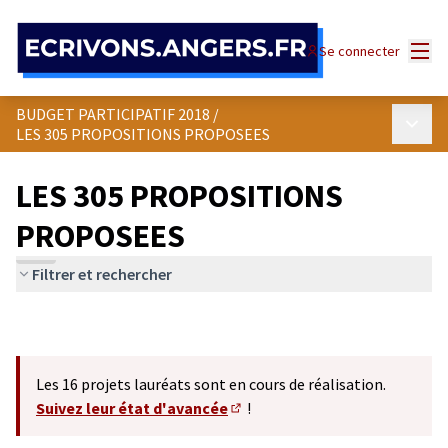
Panneau de gestion des cookies
Menu
Se connecter
BUDGET PARTICIPATIF 2018
/
Menu p
LES 305 PROPOSITIONS PROPOSEES
LES 305 PROPOSITIONS
PROPOSEES
Filtrer et rechercher
Les 16 projets lauréats sont en cours de réalisation.
Suivez leur état d'avancée
!
(S'ouvre dans un nouvel onglet)