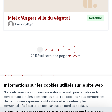
Miel d'Angers ville du végétal
Retenue
Bruzé
4
0
1
2
3
4
Résultats par page :
25
Voir toutes les propositions retirées
Informations sur les cookies utilisés sur le site web
Nous utilisons des cookies sur notre site Web pour améliorer la
Conditions d'utilisation
performance et les contenus du site. Les cookies nous permettent
Paramètres des cookies
de fournir une expérience utilisateur et un contenu plus
Ecrivons Angers sur X
Ecrivons Angers sur Facebook
personnalisés à partir de nos canaux de médias sociaux.
(Lien externe)
(Lien externe)