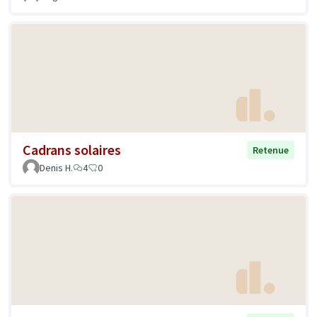
Cadrans solaires
Retenue
Denis H.
4
0