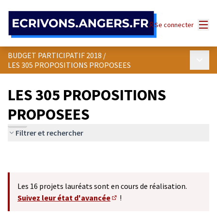
Panneau de gestion des cookies
Menu
Se connecter
BUDGET PARTICIPATIF 2018
/
Menu p
LES 305 PROPOSITIONS PROPOSEES
LES 305 PROPOSITIONS
PROPOSEES
Filtrer et rechercher
Les 16 projets lauréats sont en cours de réalisation.
Suivez leur état d'avancée
!
(S'ouvre dans un nouvel onglet)