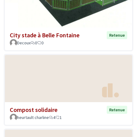
City stade à Belle Fontaine
Retenue
Decoux
0
0
Compost solidaire
Retenue
heurtault charline
4
1