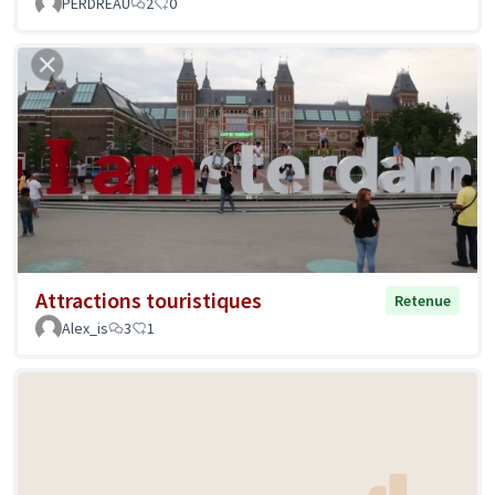
PERDREAU
2
0
Attractions touristiques
Retenue
Alex_is
3
1