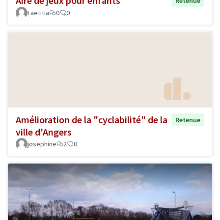
Aire de jeux pour enfants
Retenue
Laetitia
0
0
Amélioration de la "cyclabilité" de la
Retenue
ville d'Angers
josephine
2
0