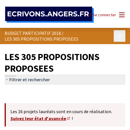
Panneau de gestion des cookies
Menu
Se connecter
BUDGET PARTICIPATIF 2018
/
Menu p
LES 305 PROPOSITIONS PROPOSEES
LES 305 PROPOSITIONS
PROPOSEES
Filtrer et rechercher
Les 16 projets lauréats sont en cours de réalisation.
Suivez leur état d'avancée
!
(S'ouvre dans un nouvel onglet)