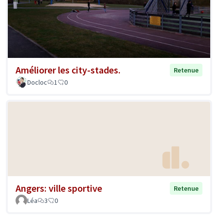
Améliorer les city-stades.
Retenue
Docloc
1
0
Angers: ville sportive
Retenue
Léa
3
0