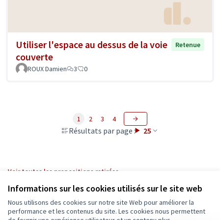
Utiliser l'espace au dessus de la voie
Retenue
couverte
ROUX Damien
3
0
1
2
3
4
Résultats par page :
25
Voir toutes les propositions retirées
Informations sur les cookies utilisés sur le site web
Nous utilisons des cookies sur notre site Web pour améliorer la
Conditions d'utilisation
performance et les contenus du site. Les cookies nous permettent
Paramètres des cookies