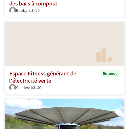
des bacs à compost
Bobby
3
0
Espace Fitness générant de
Retenue
l'électricité verte
Charles
3
0