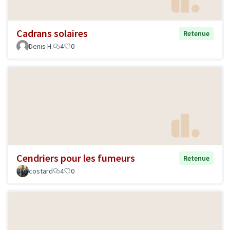
Cadrans solaires
Retenue
Denis H.
4
0
Cendriers pour les fumeurs
Retenue
costard
4
0