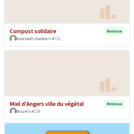
Compost solidaire
Retenue
heurtault charline
4
1
Miel d'Angers ville du végétal
Retenue
Bruzé
4
0