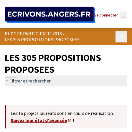
Panneau de gestion des cookies
Menu
Se connecter
BUDGET PARTICIPATIF 2018
/
Menu p
LES 305 PROPOSITIONS PROPOSEES
LES 305 PROPOSITIONS
PROPOSEES
Filtrer et rechercher
Les 16 projets lauréats sont en cours de réalisation.
Suivez leur état d'avancée
!
(S'ouvre dans un nouvel onglet)