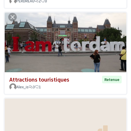
PERDREAU
2
0
Attractions touristiques
Retenue
Alex_is
3
1