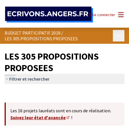
Panneau de gestion des cookies
Menu
Se connecter
BUDGET PARTICIPATIF 2018
/
Menu p
LES 305 PROPOSITIONS PROPOSEES
LES 305 PROPOSITIONS
PROPOSEES
Filtrer et rechercher
Les 16 projets lauréats sont en cours de réalisation.
Suivez leur état d'avancée
!
(S'ouvre dans un nouvel onglet)