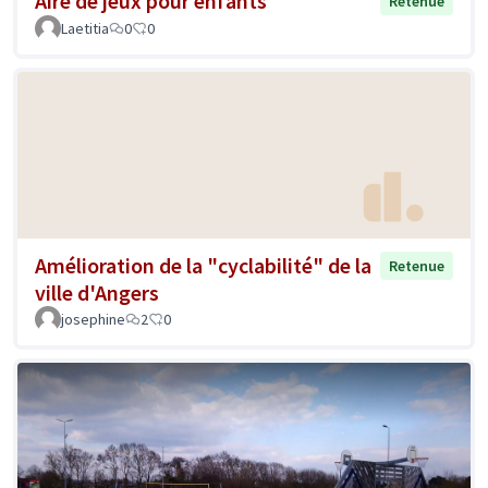
Aire de jeux pour enfants
Retenue
Laetitia
0
0
Amélioration de la "cyclabilité" de la
Retenue
ville d'Angers
josephine
2
0