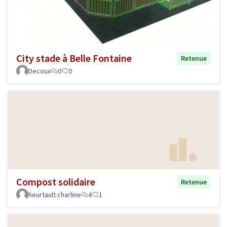
City stade à Belle Fontaine
Retenue
Decoux
0
0
Compost solidaire
Retenue
heurtault charline
4
1