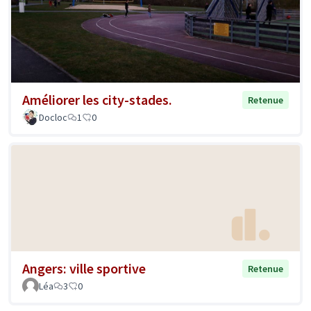
Améliorer les city-stades.
Retenue
Docloc
1
0
Angers: ville sportive
Retenue
Léa
3
0