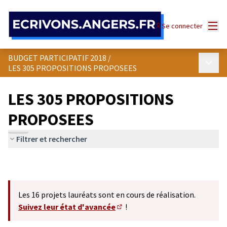
Panneau de gestion des cookies
Menu
Se connecter
BUDGET PARTICIPATIF 2018
/
Menu p
LES 305 PROPOSITIONS PROPOSEES
LES 305 PROPOSITIONS
PROPOSEES
Filtrer et rechercher
Les 16 projets lauréats sont en cours de réalisation.
Suivez leur état d'avancée
!
(S'ouvre dans un nouvel onglet)