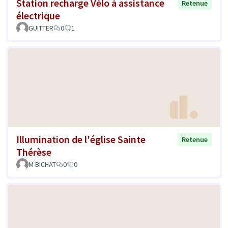
Station recharge Vélo à assistance
Retenue
électrique
GUITTER
0
1
Illumination de l'église Sainte
Retenue
Thérèse
M BICHAT
0
0