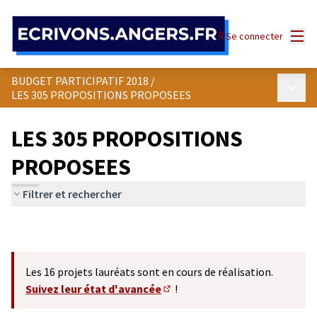
Panneau de gestion des cookies
Menu
Se connecter
BUDGET PARTICIPATIF 2018
/
Menu p
LES 305 PROPOSITIONS PROPOSEES
LES 305 PROPOSITIONS
PROPOSEES
Filtrer et rechercher
Les 16 projets lauréats sont en cours de réalisation.
Suivez leur état d'avancée
!
(S'ouvre dans un nouvel onglet)