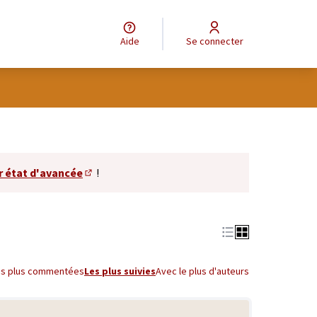
Aide
Se connecter
r état d'avancée
!
(S'ouvre dans un nouvel onglet)
es plus commentées
Les plus suivies
Avec le plus d'auteurs