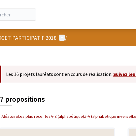
Menu utilisateur
GET PARTICIPATIF 2018
/
Les 16 projets lauréats sont en cours de réalisation.
Suivez leu
7 propositions
Aléatoire
Les plus récentes
A-Z (alphabétique)
Z-A (alphabétique inverse)
L