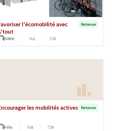
Favoriser l'écomobilité avec
Retenue
A'tout
ISNEK
1
0
Encourager les mobilités actives
Retenue
Félix
0
0