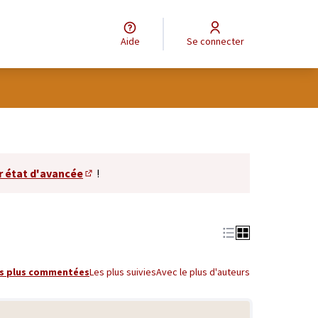
Aide
Se connecter
r état d'avancée
!
(S'ouvre dans un nouvel onglet)
s plus commentées
Les plus suivies
Avec le plus d'auteurs