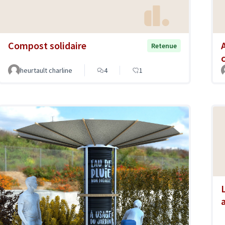
Compost solidaire
Retenue
heurtault charline
4
1