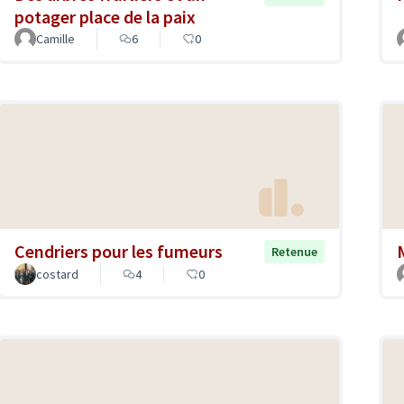
potager place de la paix
Camille
6
0
Cendriers pour les fumeurs
Retenue
costard
4
0