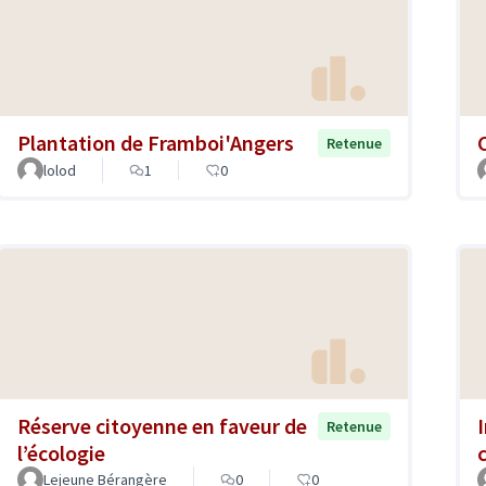
Plantation de Framboi'Angers
Retenue
lolod
1
0
Réserve citoyenne en faveur de
Retenue
l’écologie
c
Lejeune Bérangère
0
0