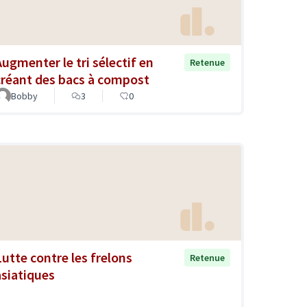
Augmenter le tri sélectif en
Retenue
créant des bacs à compost
Bobby
3
0
Lutte contre les frelons
Retenue
asiatiques