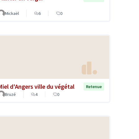
Mickaël
6
0
Miel d'Angers ville du végétal
Retenue
Bruzé
4
0