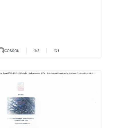
COSSON
3
1