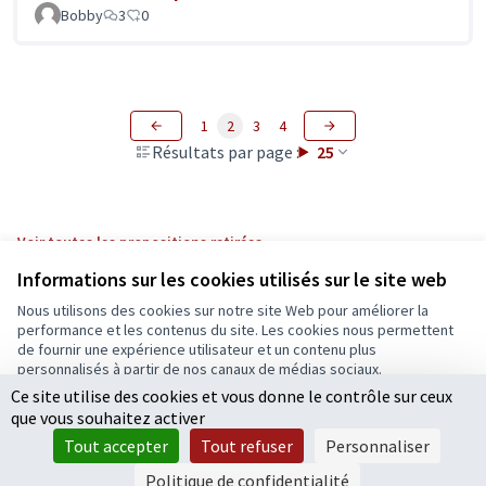
Bobby
3
0
1
2
3
4
Résultats par page :
25
Voir toutes les propositions retirées
Informations sur les cookies utilisés sur le site web
Nous utilisons des cookies sur notre site Web pour améliorer la
Conditions d'utilisation
performance et les contenus du site. Les cookies nous permettent
Paramètres des cookies
de fournir une expérience utilisateur et un contenu plus
Ecrivons Angers sur X
Ecrivons Angers sur Facebook
personnalisés à partir de nos canaux de médias sociaux.
(Lien externe)
(Lien externe)
Ce site utilise des cookies et vous donne le contrôle sur ceux
Tout accepter
que vous souhaitez activer
Accepter seulement les cookies essentiels
Tout accepter
Tout refuser
Personnaliser
Licence Cre
(Lien extern
Paramètres
(Lien externe)
Site réalisé grâce au
logiciel libre Decidim
.
Politique de confidentialité