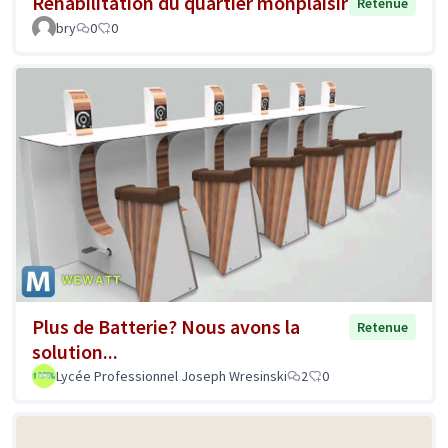
Réhabilitation du quartier monplaisir
Retenue
bry
0
0
Plus de Batterie? Nous avons la
Retenue
solution...
Lycée Professionnel Joseph Wresinski
2
0