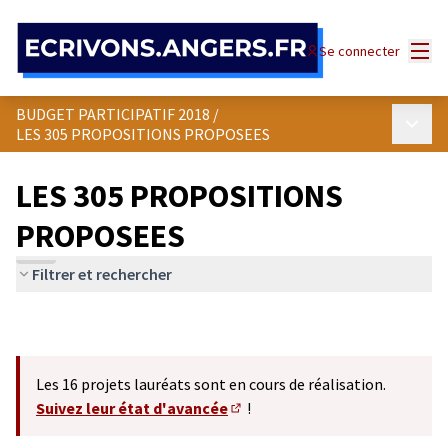
Panneau de gestion des cookies
Menu
Se connecter
BUDGET PARTICIPATIF 2018
/
Menu p
LES 305 PROPOSITIONS PROPOSEES
LES 305 PROPOSITIONS
PROPOSEES
Filtrer et rechercher
Les 16 projets lauréats sont en cours de réalisation.
Suivez leur état d'avancée
!
(S'ouvre dans un nouvel onglet)