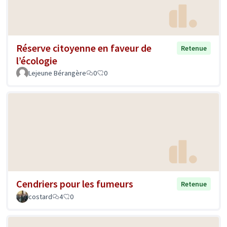
Réserve citoyenne en faveur de
Retenue
l’écologie
Lejeune Bérangère
0
0
Cendriers pour les fumeurs
Retenue
costard
4
0